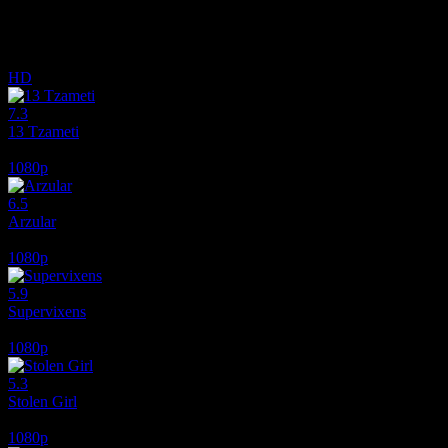
İlginizi çekebilecek diğer filmler
HD
7.3
13 Tzameti
2005
1080p
6.5
Arzular
2026
1080p
5.9
Supervixens
1975
1080p
5.3
Stolen Girl
2025
1080p