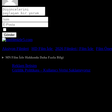
Spoiler
Gönder
© 2026, Tüm Hakları Saklıdır.
Aksiyon Filmleri
|
HD Film İzle
|
2026 Filmleri |
Film İzle
|
Film Öneri
MN Film İzle Hakkında Daha Fazla Bilgi
Reklam İletişim
Gizlilik Politikası – Kullanıcı Verisi Saklamıyoruz