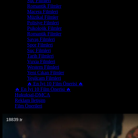
Suç Filmleri
Romantik Filmler
Macera Filmleri
Müzikal Filmler
Polisiye Filmleri
Psikolojik Filmler
Romantik Filmler
Savaş Filmleri
Spor Filmleri
Suç Filmleri
Tarih Filmleri
Vuxia Filmleri
Western Filmleri
Yeni Çıkan Filmler
Yeşilçam Filmleri
🔥 En İyi 10 Film Önerisi 🔥
🔥 En İyi 10 Film Önerisi 🔥
Hukuksal-DMCA
Reklam İletişim
Film Önerileri