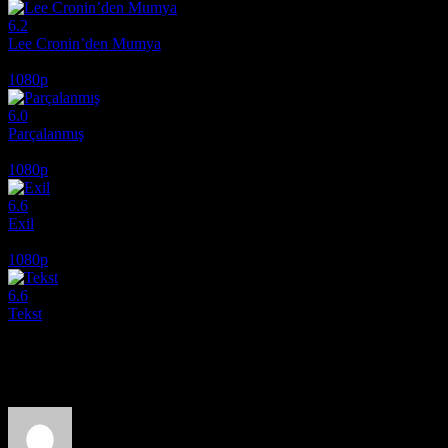
6.2
Lee Cronin’den Mumya
2026
1080p
6.0
Parçalanmış
2024
1080p
6.6
Exil
2020
1080p
6.6
Tekst
2019
Film hakkındaki düşüncelerinizi paylaşın