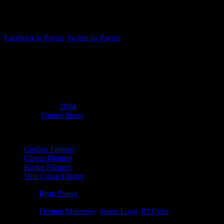
İzleme Listesi
Favoriler
Facebook'ta Paylaş
Twitter'da Paylaş
4.4
IMDB Puanı
Gece Devriyesi
(
Night Patrol
)
Yapım Yılı
2024
Ülke
United States
Kategori
Gerilim Filmleri
Gizem Filmleri
Korku Filmleri
Yeni Çıkan Filmler
Yönetmen
Ryan Prows
Senaryo
Tim Cairo, Jake D. Gibson, Shaye Ogbonna
Oyuncular
Dermot Mulroney
,
Justin Long
,
RJ Cyler
Los Angeleslı bir polis, yerel bir görev gücünün, çocukluğunun geçtiği 