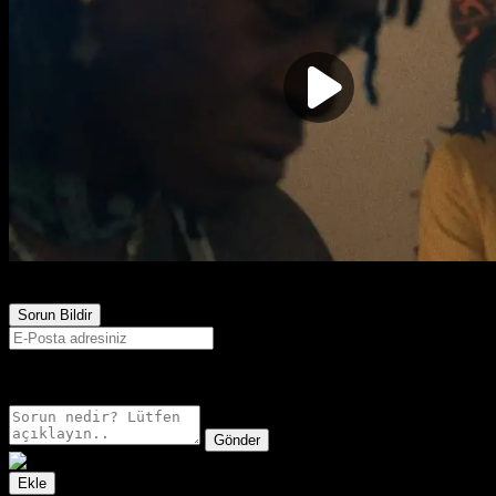
2,509
Görüntülenme
Sorun Bildir
E-postanız sadece moderatörler tarafından görünür.
Gönder
Ekle