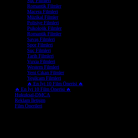
Suç Filmleri
Romantik Filmler
Macera Filmleri
Müzikal Filmler
Polisiye Filmleri
Psikolojik Filmler
Romantik Filmler
Savaş Filmleri
Spor Filmleri
Suç Filmleri
Tarih Filmleri
Vuxia Filmleri
Western Filmleri
Yeni Çıkan Filmler
Yeşilçam Filmleri
🔥 En İyi 10 Film Önerisi 🔥
🔥 En İyi 10 Film Önerisi 🔥
Hukuksal-DMCA
Reklam İletişim
Film Önerileri