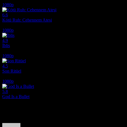
1080p
6.6
Kötü Ruh: Cehennem Ateşi
2026
1080p
4.9
İblis
2010
1080p
4.5
Son Ritüel
2025
1080p
5.8
God Is a Bullet
2023
Film hakkındaki düşüncelerinizi paylaşın