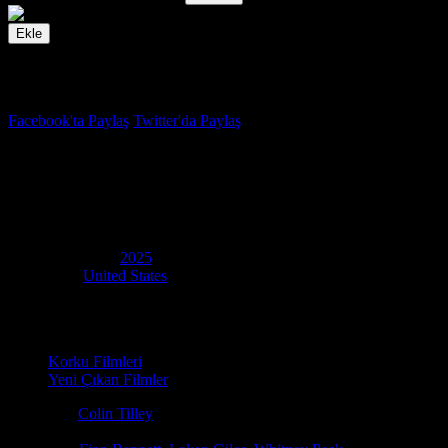
Ekle
İzleme Listesi
Favoriler
Facebook'ta Paylaş
Twitter'da Paylaş
4.9
IMDB Puanı
Göze Göz
(
Eye for an Eye
)
Yapım Yılı
2025
Ülke
United States
Film Süresi
100 dakika
Kategori
Korku Filmleri
Yeni Çıkan Filmler
Yönetmen
Colin Tilley
Senaryo
Elisa Victoria, Michael Tully