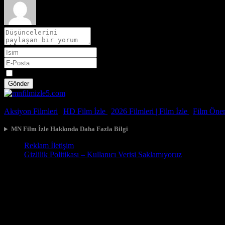
Spoiler
Gönder
© 2026, Tüm Hakları Saklıdır.
Aksiyon Filmleri
|
HD Film İzle
|
2026 Filmleri |
Film İzle
|
Film Öneri
MN Film İzle Hakkında Daha Fazla Bilgi
Reklam İletişim
Gizlilik Politikası – Kullanıcı Verisi Saklamıyoruz