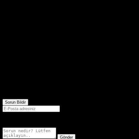
2,201
Görüntülenme
Sorun Bildir
E-postanız sadece moderatörler tarafından görünür.
Gönder