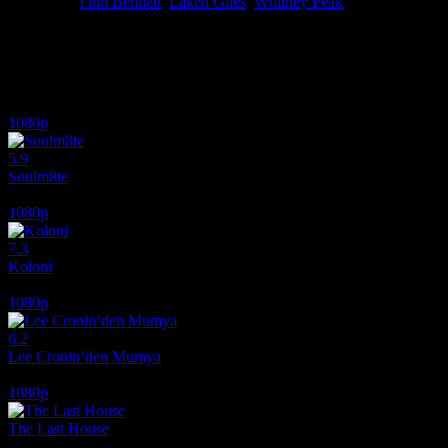
Oyuncular
Finn Bennett
,
Laken Giles
,
Whitney Peak
Anna'nın, anne ve babasının ölümünün ardından New York'tan Florida'
ancak korkunç bir şiddet olayına tanık olunca kendini kapana kısılmış 
İlginizi çekebilecek diğer filmler
1080p
5.9
Soulm8te
2026
1080p
7.3
Koloni
2026
1080p
6.2
Lee Cronin’den Mumya
2026
1080p
The Last House
2026