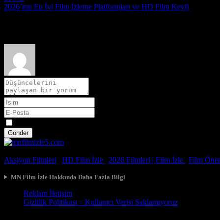
2026’nın En İyi Film İzleme Platformları ve HD Film Keyfi
Yorumlar
Spoiler
Gönder
© 2026, Tüm Hakları Saklıdır.
Aksiyon Filmleri
|
HD Film İzle
|
2026 Filmleri |
Film İzle
|
Film Öneri
MN Film İzle Hakkında Daha Fazla Bilgi
Reklam İletişim
Gizlilik Politikası – Kullanıcı Verisi Saklamıyoruz