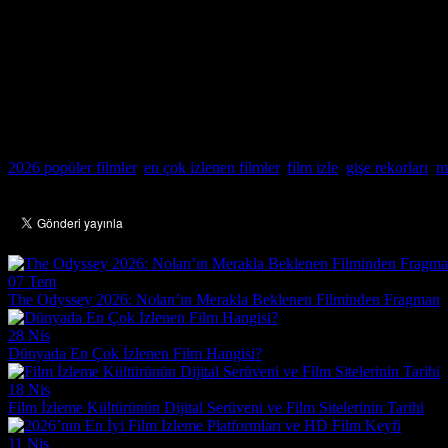
Kesintisiz Sinema Keyfi İçin Doğru Adres
Dünya sinema tarihine damga vuran bu yapımları ve 2026 yılının en g
seçenekleri sunuyor. İster gişe rekortmeni bir aksiyon, ister ödüllü bir 
Sinemanın büyülü dünyasında kaybolmak ve “dünyada en çok izlenen film”
Etiketler
:
2026 popüler filmler
,
en çok izlenen filmler
,
film izle
,
gişe rekorları
,
m
Paylaş
:
İlginizi çekebilecek diğer yazılar
07 Tem
The Odyssey 2026: Nolan’ın Merakla Beklenen Filminden Fragman
28 Nis
Dünyada En Çok İzlenen Film Hangisi?
18 Nis
Film İzleme Kültürünün Dijital Serüveni ve Film Sitelerinin Tarihi
11 Nis