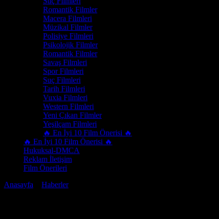
Suç Filmleri
Romantik Filmler
Macera Filmleri
Müzikal Filmler
Polisiye Filmleri
Psikolojik Filmler
Romantik Filmler
Savaş Filmleri
Spor Filmleri
Suç Filmleri
Tarih Filmleri
Vuxia Filmleri
Western Filmleri
Yeni Çıkan Filmler
Yeşilçam Filmleri
🔥 En İyi 10 Film Önerisi 🔥
🔥 En İyi 10 Film Önerisi 🔥
Hukuksal-DMCA
Reklam İletişim
Film Önerileri
Anasayfa
>
Haberler
> > Dünyada En Çok İzlenen Film Hangisi?
Dünyada En Çok İzlenen Film Hangisi?