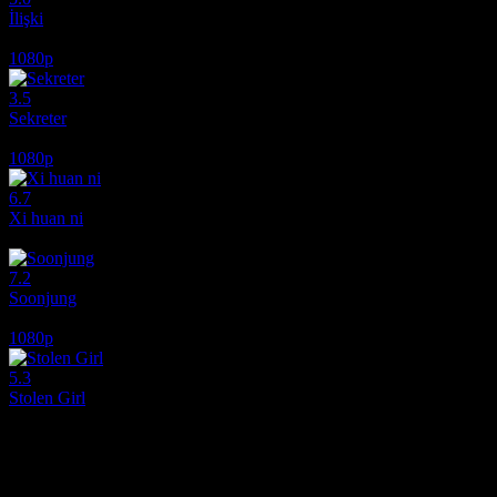
İlişki
1988
1080p
3.5
Sekreter
1985
1080p
6.7
Xi huan ni
2017
7.2
Soonjung
2016
1080p
5.3
Stolen Girl
2025
Film hakkındaki düşüncelerinizi paylaşın