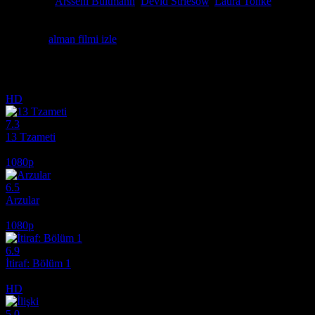
Oyuncular
Arsseni Bultmann
,
Devid Striesow
,
Laura Tonke
Joachim Meyerhoff'un otobiyografik anıları, babasının çocuk ve ergen 
içermektedir. Her şey ne zaman eskisi gibi olacak? Türkçe Dublaj Film
Etiketler:
alman filmi izle
İlginizi çekebilecek diğer filmler
HD
7.3
13 Tzameti
2005
1080p
6.5
Arzular
2026
1080p
6.9
İtiraf: Bölüm 1
2013
HD
5.0