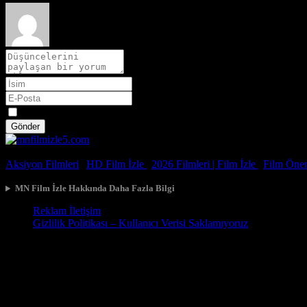
Spoiler
Gönder
© 2026, Tüm Hakları Saklıdır.
Aksiyon Filmleri
|
HD Film İzle
|
2026 Filmleri |
Film İzle
|
Film Öneri
MN Film İzle Hakkında Daha Fazla Bilgi
Reklam İletişim
Gizlilik Politikası – Kullanıcı Verisi Saklamıyoruz