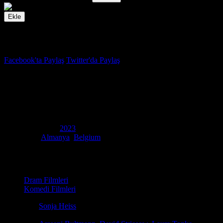
Ekle
İzleme Listesi
Favoriler
Facebook'ta Paylaş
Twitter'da Paylaş
6.7
IMDB Puanı
Her şey ne zaman eskisi gibi olacak?
(
Wann wird es endlich wieder so, wie es nie war
)
Yapım Yılı
2023
Ülke
Almanya
,
Belgium
Film Süresi
116 dakika
Kategori
Dram Filmleri
Komedi Filmleri
Yönetmen
Sonja Heiss
Senaryo
Sonja Heiss, Lars Hubrich, Joachim Meyerhoff