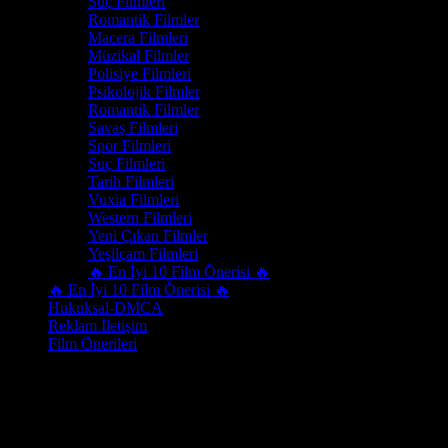
Suç Filmleri
Romantik Filmler
Macera Filmleri
Müzikal Filmler
Polisiye Filmleri
Psikolojik Filmler
Romantik Filmler
Savaş Filmleri
Spor Filmleri
Suç Filmleri
Tarih Filmleri
Vuxia Filmleri
Western Filmleri
Yeni Çıkan Filmler
Yeşilçam Filmleri
🔥 En İyi 10 Film Önerisi 🔥
🔥 En İyi 10 Film Önerisi 🔥
Hukuksal-DMCA
Reklam İletişim
Film Önerileri