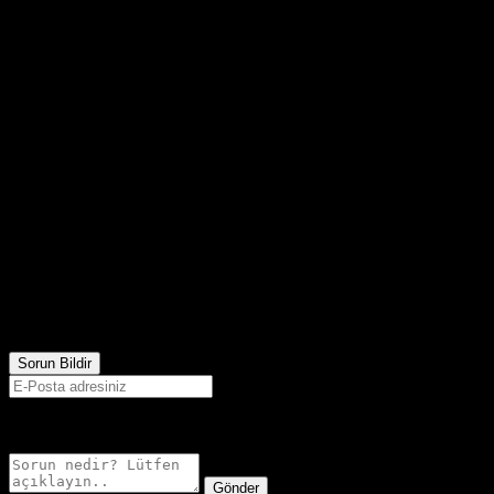
2,022
Görüntülenme
Sorun Bildir
E-postanız sadece moderatörler tarafından görünür.
Gönder