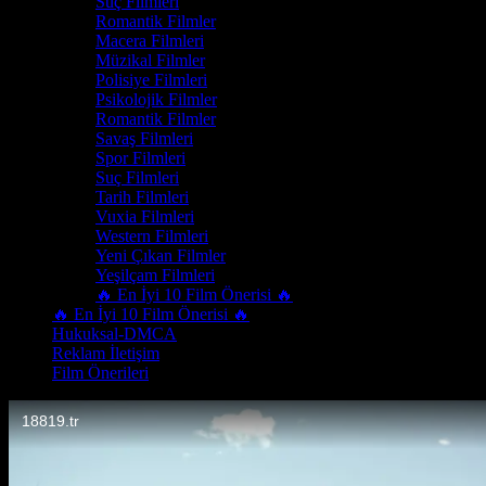
Suç Filmleri
Romantik Filmler
Macera Filmleri
Müzikal Filmler
Polisiye Filmleri
Psikolojik Filmler
Romantik Filmler
Savaş Filmleri
Spor Filmleri
Suç Filmleri
Tarih Filmleri
Vuxia Filmleri
Western Filmleri
Yeni Çıkan Filmler
Yeşilçam Filmleri
🔥 En İyi 10 Film Önerisi 🔥
🔥 En İyi 10 Film Önerisi 🔥
Hukuksal-DMCA
Reklam İletişim
Film Önerileri