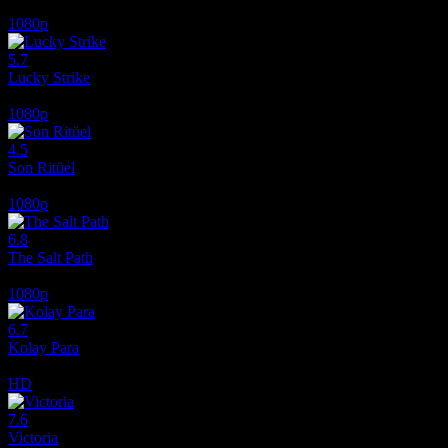
1080p
5.7
Lucky Strike
2026
1080p
4.5
Son Ritüel
2025
1080p
6.8
The Salt Path
2024
1080p
6.7
Kolay Para
2010
HD
7.6
Victoria