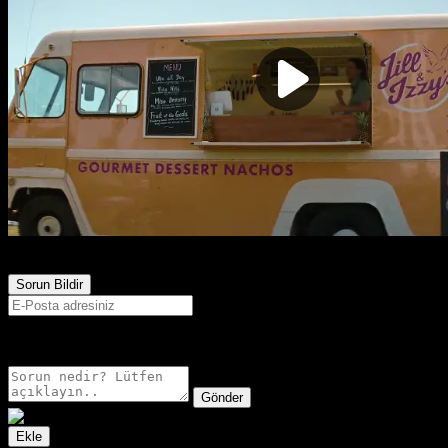
1,684
Görüntülenme
Sorun Bildir
E-postanız sadece moderatörler tarafından görünür.
Gönder
Ekle