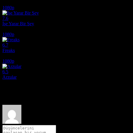
2015
1080p
7.6
İşe Yarar Bir Şey
2017
1080p
6.7
Freaks
2018
1080p
6.5
Arzular
2026
Film hakkındaki düşüncelerinizi paylaşın