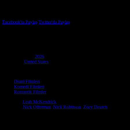
İzleme Listesi
Favoriler
Facebook'ta Paylaş
Twitter'da Paylaş
İsabella İçin Sesli Mesaj
(
Voicemails for Isabelle
)
Yapım Yılı
2026
Ülke
United States
Kategori
Dram Filmleri
Komedi Filmleri
Romantik Filmler
Yönetmen
Leah McKendrick
Oyuncular
Nick Offerman
,
Nick Robinson
,
Zoey Deutch
Jill, ölen kız kardeşine San Francisco'daki kaotik hayatını anlatan sesl
İlginizi çekebilecek diğer filmler