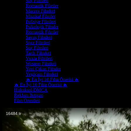
Suç Filmleri
Romantik Filmler
Macera Filmleri
Müzikal Filmler
Polisiye Filmleri
Psikolojik Filmler
Romantik Filmler
Savaş Filmleri
Spor Filmleri
Suç Filmleri
Tarih Filmleri
Vuxia Filmleri
Western Filmleri
Yeni Çıkan Filmler
Yeşilçam Filmleri
🔥 En İyi 10 Film Önerisi 🔥
🔥 En İyi 10 Film Önerisi 🔥
Hukuksal-DMCA
Reklam İletişim
Film Önerileri