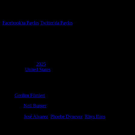
İzleme Listesi
Favoriler
Facebook'ta Paylaş
Twitter'da Paylaş
5.7
IMDB Puanı
Inheritance
(
Inheritance
)
Yapım Yılı
2025
Ülke
United States
Film Süresi
101 dakika
Kategori
Gerilim Filmleri
Yönetmen
Neil Burger
Senaryo
Neil Burger, Olen Steinhauer
Oyuncular
José Alvarez
,
Phoebe Dynevor
,
Rhys Ifans
Maya, babası Sam'in bir zamanlar casus olduğunu öğrendiğinde kendin
İlginizi çekebilecek diğer filmler