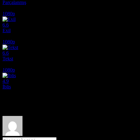
Parçalanmış
2024
1080p
6.6
Exil
2020
1080p
6.6
Tekst
2019
1080p
4.9
İblis
2010
Film hakkındaki düşüncelerinizi paylaşın