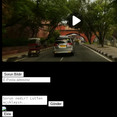
4,739
Görüntülenme
Sorun Bildir
E-postanız sadece moderatörler tarafından görünür.
Gönder
Ekle