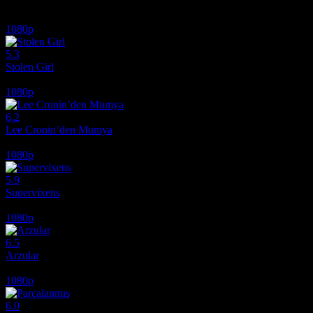
1080p
5.3
Stolen Girl
2025
1080p
6.2
Lee Cronin’den Mumya
2026
1080p
5.9
Supervixens
1975
1080p
6.5
Arzular
2026
1080p
6.0