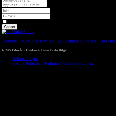
Spoiler
Gönder
© 2026, Tüm Hakları Saklıdır.
Aksiyon Filmleri
|
HD Film İzle
|
2026 Filmleri |
Film İzle
|
Film Öneri
MN Film İzle Hakkında Daha Fazla Bilgi
Reklam İletişim
Gizlilik Politikası – Kullanıcı Verisi Saklamıyoruz