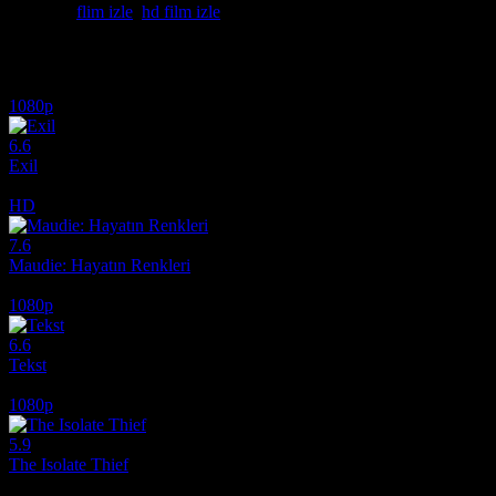
Etiketler:
flim izle
,
hd film izle
İlginizi çekebilecek diğer filmler
1080p
6.6
Exil
2020
HD
7.6
Maudie: Hayatın Renkleri
2016
1080p
6.6
Tekst
2019
1080p
5.9
The Isolate Thief
2026