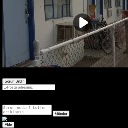
516
Görüntülenme
Sorun Bildir
E-postanız sadece moderatörler tarafından görünür.
Gönder
Ekle