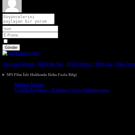
Spoiler
Gönder
© 2026, Tüm Hakları Saklıdır.
Aksiyon Filmleri
|
HD Film İzle
|
2026 Filmleri |
Film İzle
|
Film Öneri
MN Film İzle Hakkında Daha Fazla Bilgi
Reklam İletişim
Gizlilik Politikası – Kullanıcı Verisi Saklamıyoruz