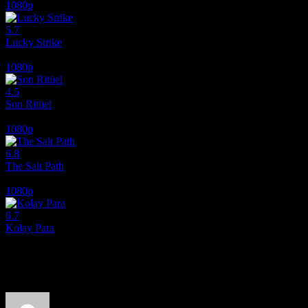
1080p
5.7
Lucky Strike
2026
1080p
4.5
Son Ritüel
2025
1080p
6.8
The Salt Path
2024
1080p
6.7
Kolay Para
2010
Film hakkındaki düşüncelerinizi paylaşın