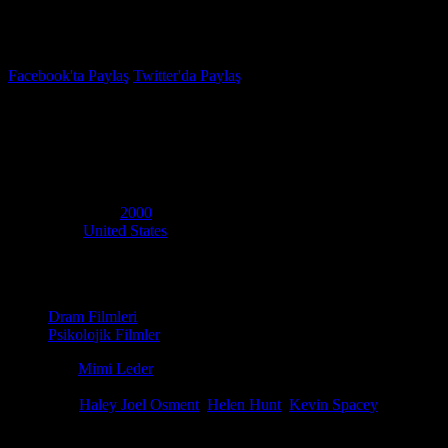
İzleme Listesi
Favoriler
Facebook'ta Paylaş
Twitter'da Paylaş
7.2
IMDB Puanı
İyilik Bul, İyilik Yap
(
Pay It Forward
)
Yapım Yılı
2000
Ülke
United States
Film Süresi
123 dakika
Kategori
Dram Filmleri
Psikolojik Filmler
Yönetmen
Mimi Leder
Senaryo
Catherine Ryan Hyde, Leslie Dixon
Oyuncular
Haley Joel Osment
,
Helen Hunt
,
Kevin Spacey
Ödüller
1 ödül & 4 Adaylık. total
Öğretmeninin kendisine verdiği bu fırsatı değerlendiren genç bir çocuk