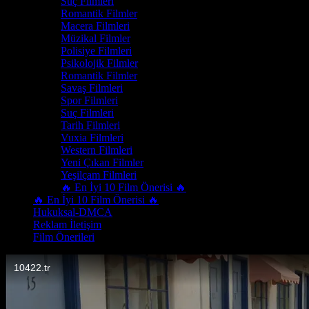
Suç Filmleri
Romantik Filmler
Macera Filmleri
Müzikal Filmler
Polisiye Filmleri
Psikolojik Filmler
Romantik Filmler
Savaş Filmleri
Spor Filmleri
Suç Filmleri
Tarih Filmleri
Vuxia Filmleri
Western Filmleri
Yeni Çıkan Filmler
Yeşilçam Filmleri
🔥 En İyi 10 Film Önerisi 🔥
🔥 En İyi 10 Film Önerisi 🔥
Hukuksal-DMCA
Reklam İletişim
Film Önerileri