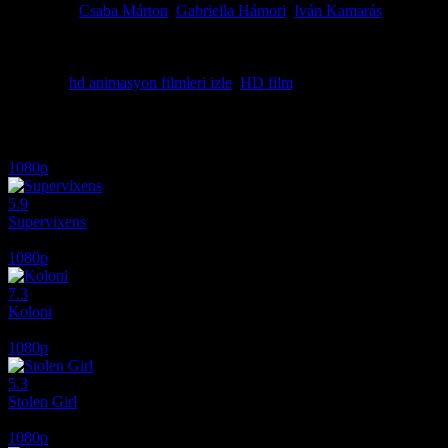
Oyuncular
Csaba Márton
,
Gabriella Hámori
,
Iván Kamarás
Ödüller
2 ödül & 6 Adaylık. total
Koleksiyoncu: Ruben Brant filmini full hd film kalitesinde izle. Dört us
dedektif ise "Koleksiyoncu"nun kim olduğunu bulmaya çalışır.
Etiketler:
hd animasyon filmleri izle
,
HD film
İlginizi çekebilecek diğer filmler
1080p
5.9
Supervixens
1975
1080p
7.3
Koloni
2026
1080p
5.3
Stolen Girl
2025
1080p