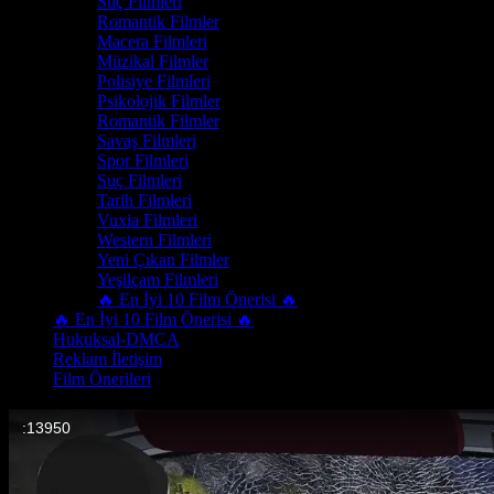
Suç Filmleri
Romantik Filmler
Macera Filmleri
Müzikal Filmler
Polisiye Filmleri
Psikolojik Filmler
Romantik Filmler
Savaş Filmleri
Spor Filmleri
Suç Filmleri
Tarih Filmleri
Vuxia Filmleri
Western Filmleri
Yeni Çıkan Filmler
Yeşilçam Filmleri
🔥 En İyi 10 Film Önerisi 🔥
🔥 En İyi 10 Film Önerisi 🔥
Hukuksal-DMCA
Reklam İletişim
Film Önerileri