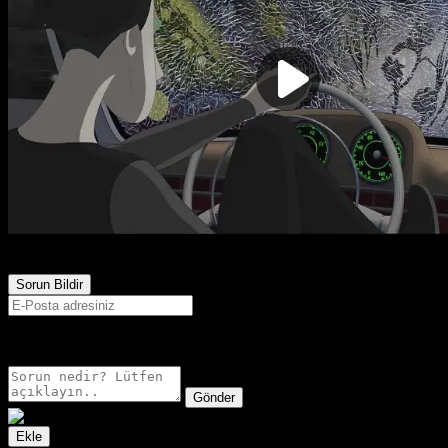
980
Görüntülenme
Sorun Bildir
E-postanız sadece moderatörler tarafından görünür.
Gönder
Ekle