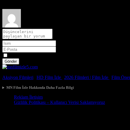
Spoiler
Gönder
© 2026, Tüm Hakları Saklıdır.
Aksiyon Filmleri
|
HD Film İzle
|
2026 Filmleri |
Film İzle
|
Film Öneri
MN Film İzle Hakkında Daha Fazla Bilgi
Reklam İletişim
Gizlilik Politikası – Kullanıcı Verisi Saklamıyoruz