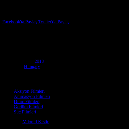
İzleme Listesi
Favoriler
Facebook'ta Paylaş
Twitter'da Paylaş
7.4
IMDB Puanı
Koleksiyoncu: Ruben Brant
(
Ruben Brandt, Collector
)
Yapım Yılı
2018
Ülke
Hungary
Film Süresi
96 dakika
Kategori
Aksiyon Filmleri
Animasyon Filmleri
Dram Filmleri
Gerilim Filmleri
Suç Filmleri
Yönetmen
Milorad Krstic
Senaryo
Milorad Krstic, Radmila Roczkov