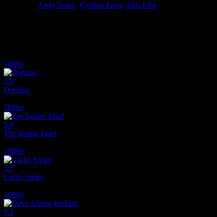
Oyuncular
Andy Serkis
,
Cynthia Erivo
,
Idris Elba
Ödüller
2 ödül total
Zeki ama gözden düşmüş dedektif John Luther, Londra'da terör estiren s
İlginizi çekebilecek diğer filmler
1080p
5.9
Domino
2005
1080p
5.9
The Isolate Thief
2026
1080p
5.7
Lucky Strike
2026
1080p
8.2