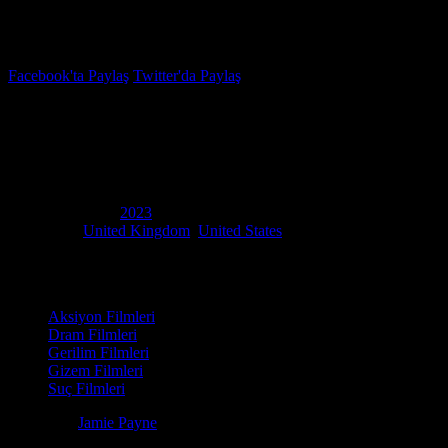
İzleme Listesi
Favoriler
Facebook'ta Paylaş
Twitter'da Paylaş
6.4
IMDB Puanı
Luther: Batan Güneş
(
Luther: The Fallen Sun
)
Yapım Yılı
2023
Ülke
United Kingdom
,
United States
Film Süresi
129 dakika
Kategori
Aksiyon Filmleri
Dram Filmleri
Gerilim Filmleri
Gizem Filmleri
Suç Filmleri
Yönetmen
Jamie Payne
Senaryo
Neil Cross