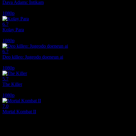
Dava Adamı: İntikam
2026
1080p
6.7
Kolay Para
2010
1080p
6.7
Deo killeo: Jugeodo doeneun ai
2022
1080p
5.7
The Killer
2024
1080p
7.0
Mortal Kombat II
2026
Film hakkındaki düşüncelerinizi paylaşın