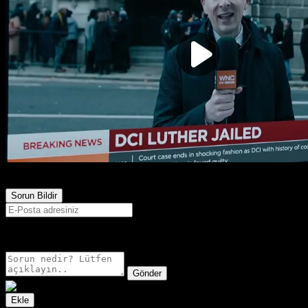
1,657
Görüntülenme
Sorun Bildir
E-postanız sadece moderatörler tarafından görünür.
Gönder
Ekle