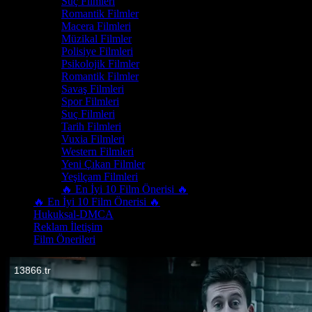
Suç Filmleri
Romantik Filmler
Macera Filmleri
Müzikal Filmler
Polisiye Filmleri
Psikolojik Filmler
Romantik Filmler
Savaş Filmleri
Spor Filmleri
Suç Filmleri
Tarih Filmleri
Vuxia Filmleri
Western Filmleri
Yeni Çıkan Filmler
Yeşilçam Filmleri
🔥 En İyi 10 Film Önerisi 🔥
🔥 En İyi 10 Film Önerisi 🔥
Hukuksal-DMCA
Reklam İletişim
Film Önerileri