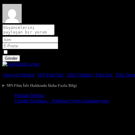
Spoiler
Gönder
© 2026, Tüm Hakları Saklıdır.
Aksiyon Filmleri
|
HD Film İzle
|
2026 Filmleri |
Film İzle
|
Film Öneri
MN Film İzle Hakkında Daha Fazla Bilgi
Reklam İletişim
Gizlilik Politikası – Kullanıcı Verisi Saklamıyoruz