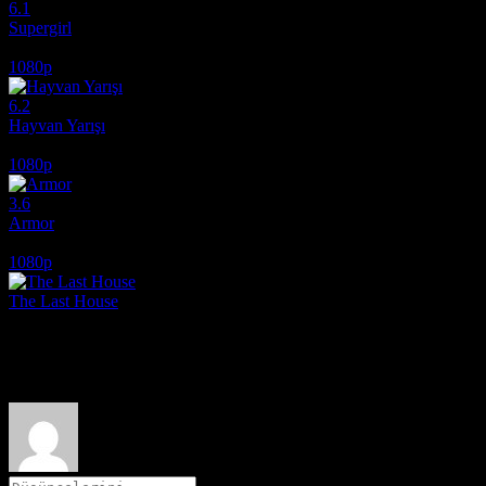
6.1
Supergirl
2026
1080p
6.2
Hayvan Yarışı
2026
1080p
3.6
Armor
2024
1080p
The Last House
2026
Film hakkındaki düşüncelerinizi paylaşın