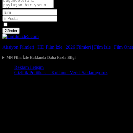
Spoiler
Gönder
© 2026, Tüm Hakları Saklıdır.
Aksiyon Filmleri
|
HD Film İzle
|
2026 Filmleri |
Film İzle
|
Film Öneri
MN Film İzle Hakkında Daha Fazla Bilgi
Reklam İletişim
Gizlilik Politikası – Kullanıcı Verisi Saklamıyoruz