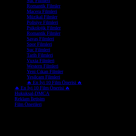
Suç Filmleri
Romantik Filmler
Macera Filmleri
Müzikal Filmler
Polisiye Filmleri
Psikolojik Filmler
Romantik Filmler
Savaş Filmleri
Spor Filmleri
Suç Filmleri
Tarih Filmleri
Vuxia Filmleri
Western Filmleri
Yeni Çıkan Filmler
Yeşilçam Filmleri
🔥 En İyi 10 Film Önerisi 🔥
🔥 En İyi 10 Film Önerisi 🔥
Hukuksal-DMCA
Reklam İletişim
Film Önerileri