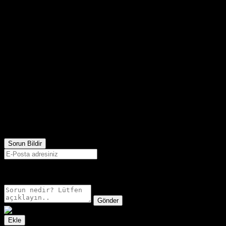
669
Görüntülenme
Sorun Bildir
E-postanız sadece moderatörler tarafından görünür.
Gönder
Ekle