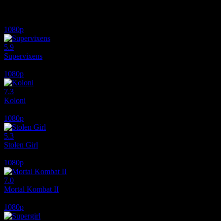
İlginizi çekebilecek diğer filmler
1080p
5.9
Supervixens
1975
1080p
7.3
Koloni
2026
1080p
5.3
Stolen Girl
2025
1080p
7.0
Mortal Kombat II
2026
1080p