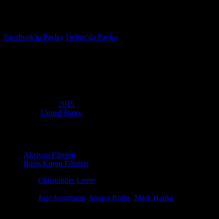
İzleme Listesi
Favoriler
Facebook'ta Paylaş
Twitter'da Paylaş
6.0
IMDB Puanı
Parallels
(
Parallels
)
Yapım Yılı
2015
Ülke
United States
Film Süresi
83 dakika
Kategori
Aksiyon Filmleri
Bilim Kurgu Filmleri
Yönetmen
Christopher Leone
Senaryo
Laura Harkcom, Christopher Leone
Oyuncular
Eric Jungmann
,
Jessica Rothe
,
Mark Hapka
Gizemli bir bina, sonsuz sayıda paralel Dünya'ya açılan bir geçittir. Fil