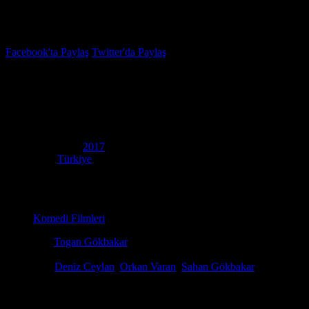
İzleme Listesi
Favoriler
Facebook'ta Paylaş
Twitter'da Paylaş
3.4
IMDB Puanı
Recep İvedik 5
(
Recep Ivedik 5
)
Yapım Yılı
2017
Ülke
Türkiye
Film Süresi
114 dakika
Kategori
Komedi Filmleri
Yönetmen
Togan Gökbakar
Senaryo
Sahan Gökbakar, Togan Gökbakar
Oyuncular
Deniz Ceylan
,
Orkan Varan
,
Sahan Gökbakar
Recep İvedik serisinin beşinci macerasında kahramanımız, hayatını ka
tamamlamak üzere milli sporculardan oluşan bir ekibi Üsküp’e götüre
dalgalandırmak için kolları sıvayan Recep, kendine has yöntemleriyle 