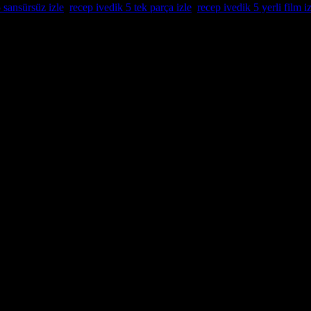
 sansürsüz izle
,
recep ivedik 5 tek parça izle
,
recep ivedik 5 yerli film i