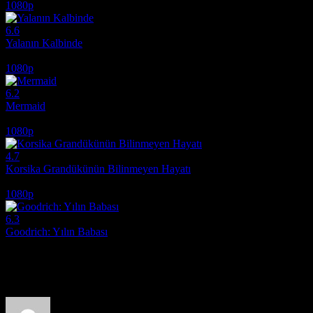
1080p
6.6
Yalanın Kalbinde
1999
1080p
6.2
Mermaid
2025
1080p
4.7
Korsika Grandükünün Bilinmeyen Hayatı
2021
1080p
6.3
Goodrich: Yılın Babası
2024
Film hakkındaki düşüncelerinizi paylaşın