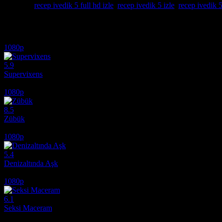
Etiketler:
recep ivedik 5 full hd izle
,
recep ivedik 5 izle
,
recep ivedik 5
İlginizi çekebilecek diğer filmler
1080p
5.9
Supervixens
1975
1080p
8.5
Zübük
1980
1080p
5.4
Denizaltında Aşk
2024
1080p
6.1
Seksi Maceram
2012