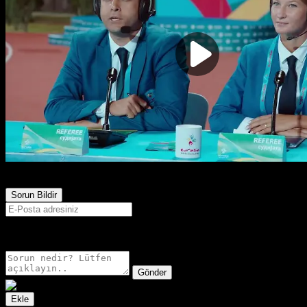
596
Görüntülenme
Sorun Bildir
E-postanız sadece moderatörler tarafından görünür.
Gönder
Ekle