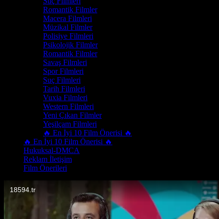
Suç Filmleri
Romantik Filmler
Macera Filmleri
Müzikal Filmler
Polisiye Filmleri
Psikolojik Filmler
Romantik Filmler
Savaş Filmleri
Spor Filmleri
Suç Filmleri
Tarih Filmleri
Vuxia Filmleri
Western Filmleri
Yeni Çıkan Filmler
Yeşilçam Filmleri
🔥 En İyi 10 Film Önerisi 🔥
🔥 En İyi 10 Film Önerisi 🔥
Hukuksal-DMCA
Reklam İletişim
Film Önerileri