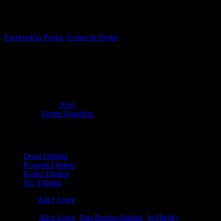
İzleme Listesi
Favoriler
Facebook'ta Paylaş
Twitter'da Paylaş
6.0
IMDB Puanı
Yalvarış
(
Prevenge
)
Yapım Yılı
2016
Ülke
United Kingdom
Film Süresi
88 dakika
Kategori
Dram Filmleri
Komedi Filmleri
Korku Filmleri
Suç Filmleri
Yönetmen
Alice Lowe
Senaryo
Alice Lowe
Oyuncular
Alice Lowe
,
Dan Renton Skinner
,
Jo Hartley