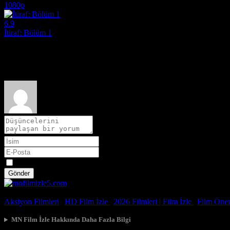
1080p
6.9
İtiraf: Bölüm 1
2013
Film hakkındaki düşüncelerinizi paylaşın
Spoiler
Gönder
© 2026, Tüm Hakları Saklıdır.
Aksiyon Filmleri
|
HD Film İzle
|
2026 Filmleri |
Film İzle
|
Film Öneri
MN Film İzle Hakkında Daha Fazla Bilgi