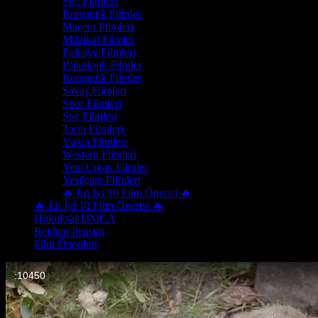
Suç Filmleri
Romantik Filmler
Macera Filmleri
Müzikal Filmler
Polisiye Filmleri
Psikolojik Filmler
Romantik Filmler
Savaş Filmleri
Spor Filmleri
Suç Filmleri
Tarih Filmleri
Vuxia Filmleri
Western Filmleri
Yeni Çıkan Filmler
Yeşilçam Filmleri
🔥 En İyi 10 Film Önerisi 🔥
🔥 En İyi 10 Film Önerisi 🔥
Hukuksal-DMCA
Reklam İletişim
Film Önerileri