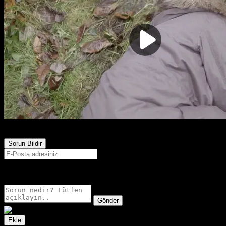
622
Görüntülenme
Sorun Bildir
E-postanız sadece moderatörler tarafından görünür.
Gönder
Ekle