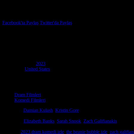
İzleme Listesi
Favoriler
Facebook'ta Paylaş
Twitter'da Paylaş
6.3
IMDB Puanı
The Beanie Bubble
(
The Beanie Bubble
)
Yapım Yılı
2023
Ülke
United States
Film Süresi
110 dakika
Kategori
Dram Filmleri
Komedi Filmleri
Yönetmen
Damian Kulash
,
Kristin Gore
Senaryo
Zac Bissonnette, Kristin Gore
Oyuncular
Elizabeth Banks
,
Sarah Snook
,
Zach Galifianakis
Ty Warner, üç kadınla yaptığı iş birliğiyle fikrini tarihin en büyük oyu
Etiketler:
2023 dram komedi izle
,
the beanie bubble izle
,
zach galifian