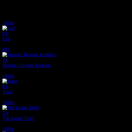
İlginizi çekebilecek diğer filmler
1080p
6.6
Exil
2020
HD
7.6
Maudie: Hayatın Renkleri
2016
1080p
6.6
Tekst
2019
1080p
5.9
The Isolate Thief
2026
1080p