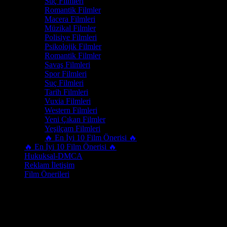
Suç Filmleri
Romantik Filmler
Macera Filmleri
Müzikal Filmler
Polisiye Filmleri
Psikolojik Filmler
Romantik Filmler
Savaş Filmleri
Spor Filmleri
Suç Filmleri
Tarih Filmleri
Vuxia Filmleri
Western Filmleri
Yeni Çıkan Filmler
Yeşilçam Filmleri
🔥 En İyi 10 Film Önerisi 🔥
🔥 En İyi 10 Film Önerisi 🔥
Hukuksal-DMCA
Reklam İletişim
Film Önerileri