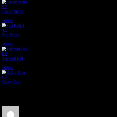
5.7
Lucky Strike
2026
1080p
4.5
Son Ritüel
2025
1080p
6.8
The Salt Path
2024
1080p
6.7
Kolay Para
2010
Film hakkındaki düşüncelerinizi paylaşın