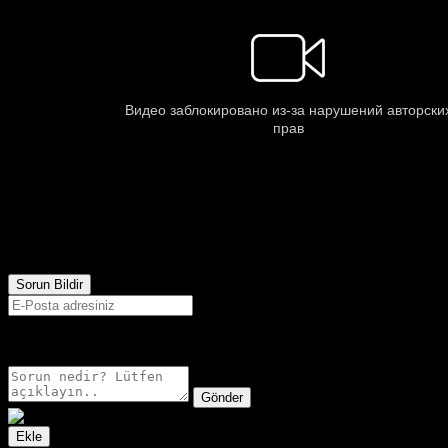
514
Görüntülenme
Sorun Bildir
E-postanız sadece moderatörler tarafından görünür.
Gönder
Ekle