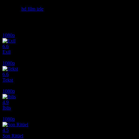
izle - hd film. 720p Tek part film izle.
Etiketler:
hd film izle
İlginizi çekebilecek diğer filmler
1080p
6.6
Exil
2020
1080p
6.6
Tekst
2019
1080p
4.9
İblis
2010
1080p
4.5
Son Ritüel