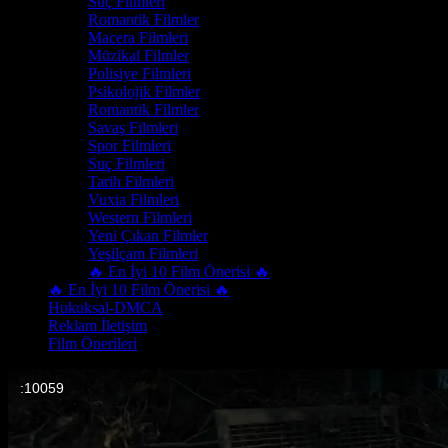
Suç Filmleri
Romantik Filmler
Macera Filmleri
Müzikal Filmler
Polisiye Filmleri
Psikolojik Filmler
Romantik Filmler
Savaş Filmleri
Spor Filmleri
Suç Filmleri
Tarih Filmleri
Vuxia Filmleri
Western Filmleri
Yeni Çıkan Filmler
Yeşilçam Filmleri
🔥 En İyi 10 Film Önerisi 🔥
🔥 En İyi 10 Film Önerisi 🔥
Hukuksal-DMCA
Reklam İletişim
Film Önerileri