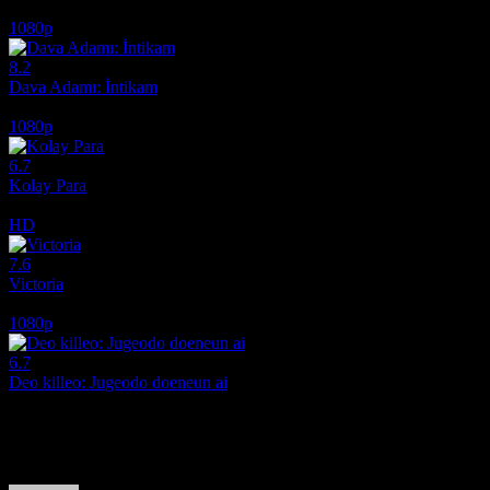
2025
1080p
8.2
Dava Adamı: İntikam
2026
1080p
6.7
Kolay Para
2010
HD
7.6
Victoria
2015
1080p
6.7
Deo killeo: Jugeodo doeneun ai
2022
Film hakkındaki düşüncelerinizi paylaşın