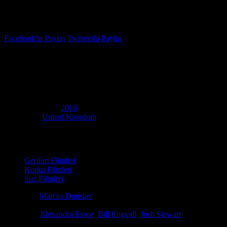
İzleme Listesi
Favoriler
Facebook'ta Paylaş
Twitter'da Paylaş
5.8
IMDB Puanı
The Neighbor
(
The Neighbor
)
Yapım Yılı
2016
Ülke
United Kingdom
Film Süresi
87 dakika
Kategori
Gerilim Filmleri
Korku Filmleri
Suç Filmleri
Yönetmen
Marcus Dunstan
Senaryo
Marcus Dunstan, Patrick Melton
Oyuncular
Alexandra Essoe
,
Bill Engvall
,
Josh Stewart
Mississippi'nin Cutter kasabasında geçen film, komşusu hakkında karan