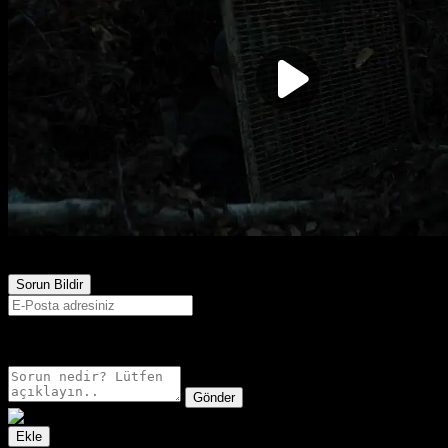
630
Görüntülenme
Sorun Bildir
E-postanız sadece moderatörler tarafından görünür.
Gönder
Ekle