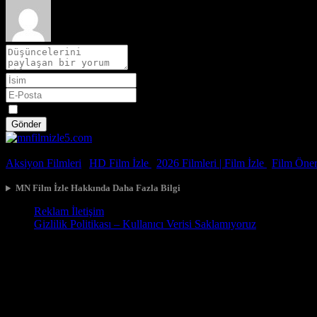
Spoiler
Gönder
© 2026, Tüm Hakları Saklıdır.
Aksiyon Filmleri
|
HD Film İzle
|
2026 Filmleri |
Film İzle
|
Film Öneri
MN Film İzle Hakkında Daha Fazla Bilgi
Reklam İletişim
Gizlilik Politikası – Kullanıcı Verisi Saklamıyoruz