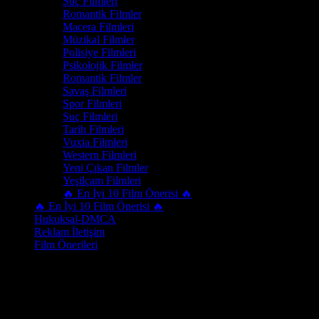
Suç Filmleri
Romantik Filmler
Macera Filmleri
Müzikal Filmler
Polisiye Filmleri
Psikolojik Filmler
Romantik Filmler
Savaş Filmleri
Spor Filmleri
Suç Filmleri
Tarih Filmleri
Vuxia Filmleri
Western Filmleri
Yeni Çıkan Filmler
Yeşilçam Filmleri
🔥 En İyi 10 Film Önerisi 🔥
🔥 En İyi 10 Film Önerisi 🔥
Hukuksal-DMCA
Reklam İletişim
Film Önerileri