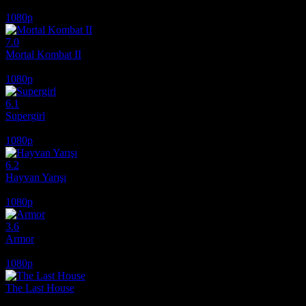
1975
1080p
7.0
Mortal Kombat II
2026
1080p
6.1
Supergirl
2026
1080p
6.2
Hayvan Yarışı
2026
1080p
3.6
Armor
2024
1080p
The Last House
2026