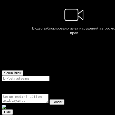
543
Görüntülenme
Sorun Bildir
E-postanız sadece moderatörler tarafından görünür.
Gönder
Ekle