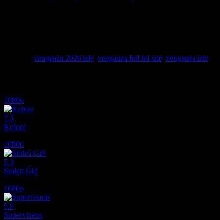
Geçmişin gölgelerinden kaçmaya çalışan eski bir ajanın, ailesine yapıl
Venganza, adaletin sustuğu yerde silahların konuştuğu, her saniyesi 
bir adamın, düşmanlarını tek tek avlarken kendi vicdanıyla girdiği hesa
kol gezdiği bu yeraltı dünyasında, intikamın soğuk yenen bir yemek ol
çeken aksiyon dramalarından biri olan yapım, temposunu bir an bile düş
analizleriyle türünün sınırlarını zorlayan bu hikaye, intikamın bedelini
Etiketler:
venganza 2026 izle
,
venganza full hd izle
,
venganza izle
İlginizi çekebilecek diğer filmler
1080p
7.3
Koloni
2026
1080p
5.3
Stolen Girl
2025
1080p
5.9
Supervixens