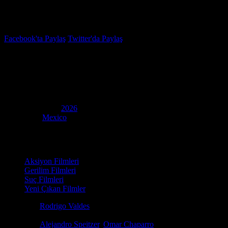
İzleme Listesi
Favoriler
Facebook'ta Paylaş
Twitter'da Paylaş
6.0
IMDB Puanı
Venganza
(
A billion to one
)
Yapım Yılı
2026
Ülke
Mexico
Film Süresi
103 dakika
Kategori
Aksiyon Filmleri
Gerilim Filmleri
Suç Filmleri
Yeni Çıkan Filmler
Yönetmen
Rodrigo Valdes
Senaryo
Matt Bosack, Daniel Krauze, Yalun Tu
Oyuncular
Alejandro Speitzer
,
Omar Chaparro