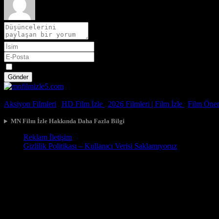
Spoiler
Gönder
© 2026, Tüm Hakları Saklıdır.
Aksiyon Filmleri
|
HD Film İzle
|
2026 Filmleri |
Film İzle
|
Film Öneri
MN Film İzle Hakkında Daha Fazla Bilgi
Reklam İletişim
Gizlilik Politikası – Kullanıcı Verisi Saklamıyoruz