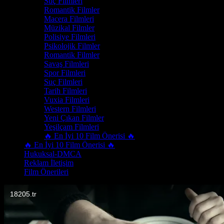
Suç Filmleri
Romantik Filmler
Macera Filmleri
Müzikal Filmler
Polisiye Filmleri
Psikolojik Filmler
Romantik Filmler
Savaş Filmleri
Spor Filmleri
Suç Filmleri
Tarih Filmleri
Vuxia Filmleri
Western Filmleri
Yeni Çıkan Filmler
Yeşilçam Filmleri
🔥 En İyi 10 Film Önerisi 🔥
🔥 En İyi 10 Film Önerisi 🔥
Hukuksal-DMCA
Reklam İletişim
Film Önerileri