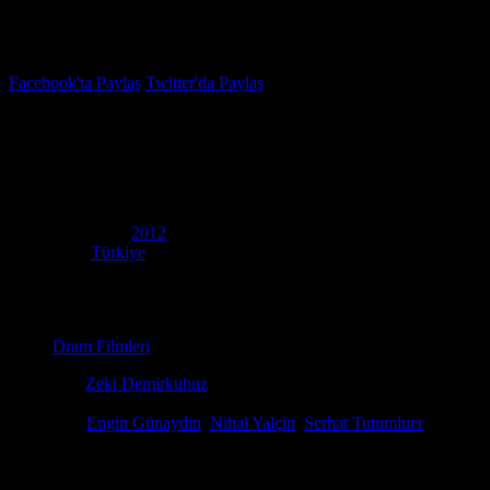
İzleme Listesi
Favoriler
Facebook'ta Paylaş
Twitter'da Paylaş
7.1
IMDB Puanı
Yeraltı
(
Inside
)
Yapım Yılı
2012
Ülke
Türkiye
Film Süresi
107 dakika
Kategori
Dram Filmleri
Yönetmen
Zeki Demirkubuz
Senaryo
Zeki Demirkubuz, Fyodor Dostoevsky
Oyuncular
Engin Günaydin
,
Nihal Yalçin
,
Serhat Tutumluer
Ödüller
14 ödül & 6 Adaylık.
Yeraltı (Yeralti), toplumdan dışlanmış bir adamın içsel çatışmalarını ve
dille işleyen yapım, atmosferiyle izleyiciyi içine çekiyor. Yeraltı film iz