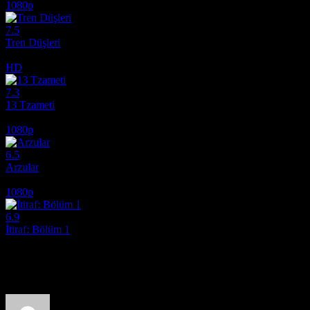
1080p
7.5
Tren Düşleri
2025
HD
7.3
13 Tzameti
2005
1080p
6.5
Arzular
2026
1080p
6.9
İtiraf: Bölüm 1
2013
Film hakkındaki düşüncelerinizi paylaşın