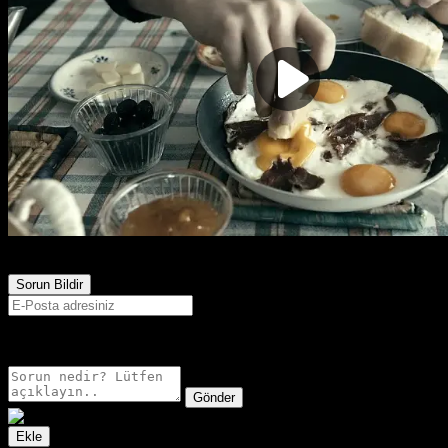
584
Görüntülenme
Sorun Bildir
E-postanız sadece moderatörler tarafından görünür.
Gönder
Ekle