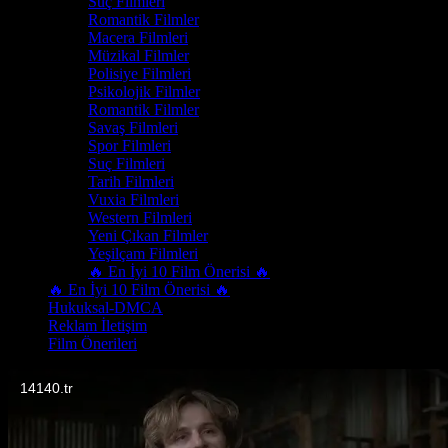
Suç Filmleri
Romantik Filmler
Macera Filmleri
Müzikal Filmler
Polisiye Filmleri
Psikolojik Filmler
Romantik Filmler
Savaş Filmleri
Spor Filmleri
Suç Filmleri
Tarih Filmleri
Vuxia Filmleri
Western Filmleri
Yeni Çıkan Filmler
Yeşilçam Filmleri
🔥 En İyi 10 Film Önerisi 🔥
🔥 En İyi 10 Film Önerisi 🔥
Hukuksal-DMCA
Reklam İletişim
Film Önerileri