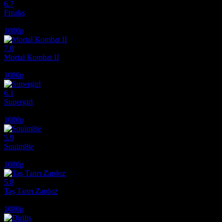
6.7
Freaks
2018
1080p
7.0
Mortal Kombat II
2026
1080p
6.1
Supergirl
2026
1080p
5.9
Soulm8te
2026
1080p
5.8
Taş Tanrı Zardoz
1974
1080p