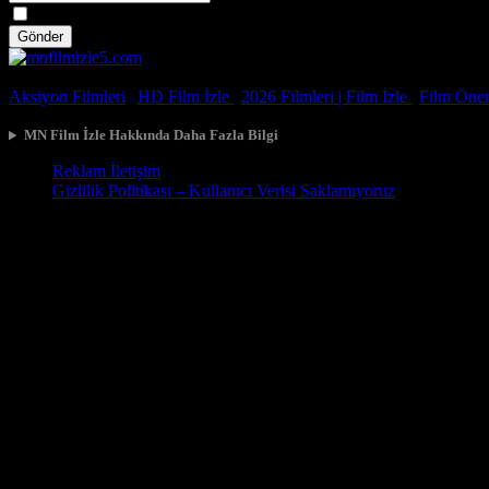
Spoiler
Gönder
© 2026, Tüm Hakları Saklıdır.
Aksiyon Filmleri
|
HD Film İzle
|
2026 Filmleri |
Film İzle
|
Film Öneri
MN Film İzle Hakkında Daha Fazla Bilgi
Reklam İletişim
Gizlilik Politikası – Kullanıcı Verisi Saklamıyoruz