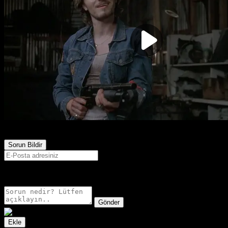
4,518
Görüntülenme
Sorun Bildir
E-postanız sadece moderatörler tarafından görünür.
Gönder
Ekle