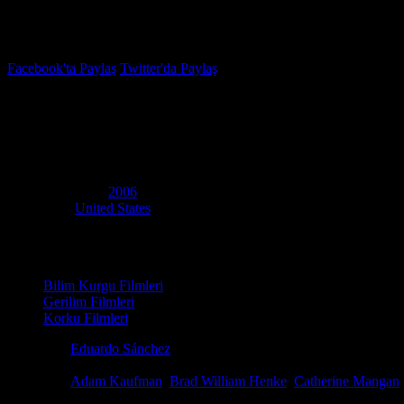
İzleme Listesi
Favoriler
Facebook'ta Paylaş
Twitter'da Paylaş
5.6
IMDB Puanı
Altered
(
Altered
)
Yapım Yılı
2006
Ülke
United States
Film Süresi
88 dakika
Kategori
Bilim Kurgu Filmleri
Gerilim Filmleri
Korku Filmleri
Yönetmen
Eduardo Sánchez
Senaryo
Jamie Nash, Eduardo Sánchez
Oyuncular
Adam Kaufman
,
Brad William Henke
,
Catherine Mangan
Altered (2006), klasik bir uzaylı istilası hikayesini alıp, onu kanlı bi