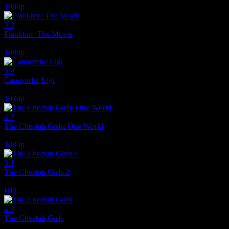
1080p
5.3
Plankton: The Movie
2025
1080p
5.9
Canavarlar Ligi
2021
1080p
4.7
The Cheetah Girls: One World
2008
1080p
5.1
The Cheetah Girls 2
2006
HD
4.9
The Cheetah Girls
2003