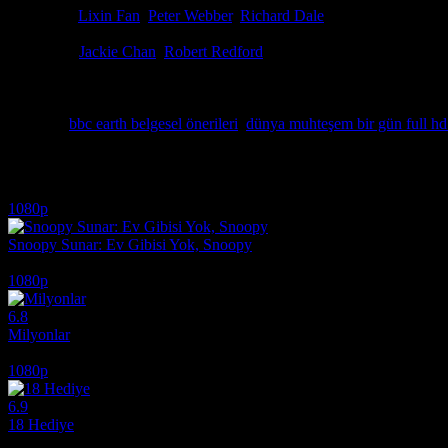
Yönetmen
Lixin Fan
,
Peter Webber
,
Richard Dale
Senaryo
Frank Cottrell Boyce, Richard Dale, Geling Yan
Oyuncular
Jackie Chan
,
Robert Redford
Ödüller
4 ödül & 5 Adaylık. total
Görsel şölen ve doğanın nefes kesen döngüsünü bir araya getiren Dün
izleme kalitesiyle kesintisiz olarak deneyimleyebilirsiniz. Donma sor
Etiketler:
bbc earth belgesel önerileri
,
dünya muhteşem bir gün full hd 
İlginizi çekebilecek diğer filmler
1080p
Snoopy Sunar: Ev Gibisi Yok, Snoopy
2026
1080p
6.8
Milyonlar
2004
1080p
6.9
18 Hediye
2020