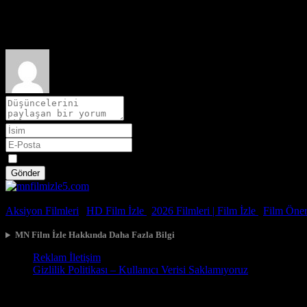
Film hakkındaki düşüncelerinizi paylaşın
Spoiler
Gönder
© 2026, Tüm Hakları Saklıdır.
Aksiyon Filmleri
|
HD Film İzle
|
2026 Filmleri |
Film İzle
|
Film Öneri
MN Film İzle Hakkında Daha Fazla Bilgi
Reklam İletişim
Gizlilik Politikası – Kullanıcı Verisi Saklamıyoruz