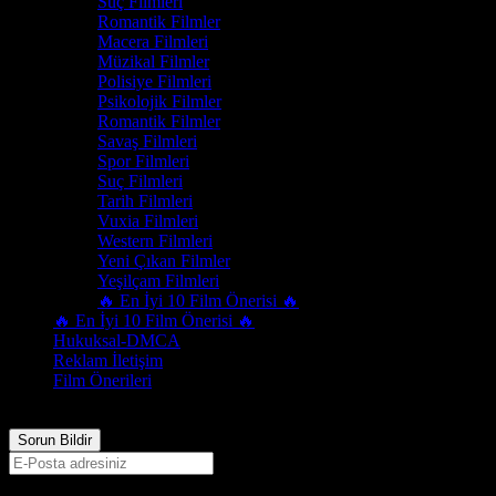
Suç Filmleri
Romantik Filmler
Macera Filmleri
Müzikal Filmler
Polisiye Filmleri
Psikolojik Filmler
Romantik Filmler
Savaş Filmleri
Spor Filmleri
Suç Filmleri
Tarih Filmleri
Vuxia Filmleri
Western Filmleri
Yeni Çıkan Filmler
Yeşilçam Filmleri
🔥 En İyi 10 Film Önerisi 🔥
🔥 En İyi 10 Film Önerisi 🔥
Hukuksal-DMCA
Reklam İletişim
Film Önerileri
517
Görüntülenme
Sorun Bildir