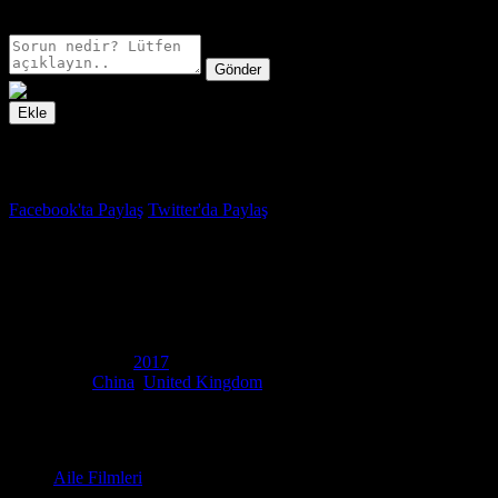
E-postanız sadece moderatörler tarafından görünür.
Gönder
Ekle
İzleme Listesi
Favoriler
Facebook'ta Paylaş
Twitter'da Paylaş
7.8
IMDB Puanı
Dünya: Muhteşem Bir Gün
(
Earth: One Amazing Day
)
Yapım Yılı
2017
Ülke
China
,
United Kingdom
Film Süresi
95 dakika
Kategori
Aile Filmleri