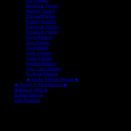
Suç Filmleri
Romantik Filmler
Macera Filmleri
Müzikal Filmler
Polisiye Filmleri
Psikolojik Filmler
Romantik Filmler
Savaş Filmleri
Spor Filmleri
Suç Filmleri
Tarih Filmleri
Vuxia Filmleri
Western Filmleri
Yeni Çıkan Filmler
Yeşilçam Filmleri
🔥 En İyi 10 Film Önerisi 🔥
🔥 En İyi 10 Film Önerisi 🔥
Hukuksal-DMCA
Reklam İletişim
Film Önerileri