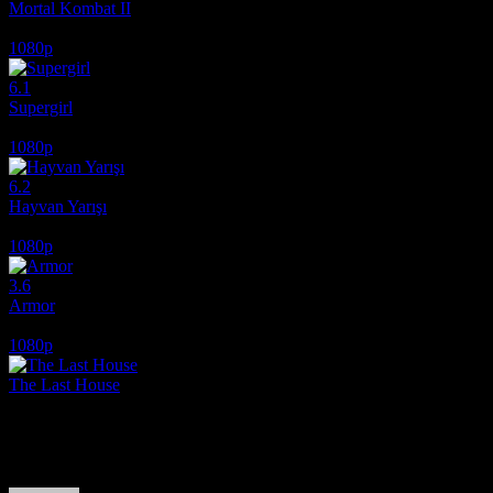
Mortal Kombat II
2026
1080p
6.1
Supergirl
2026
1080p
6.2
Hayvan Yarışı
2026
1080p
3.6
Armor
2024
1080p
The Last House
2026
Film hakkındaki düşüncelerinizi paylaşın