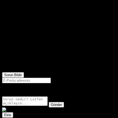
811
Görüntülenme
Sorun Bildir
E-postanız sadece moderatörler tarafından görünür.
Gönder
Ekle