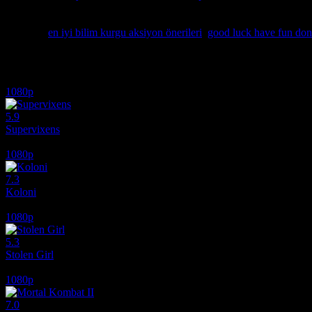
Video oyun kültüründen beslenen ve dünyayı kurtarma görevini konu 
Richardson’ın başrolde olduğu bu enerjik yapımı HD film izle kalitesiy
Etiketler:
en iyi bilim kurgu aksiyon önerileri
,
good luck have fun don't
İlginizi çekebilecek diğer filmler
1080p
5.9
Supervixens
1975
1080p
7.3
Koloni
2026
1080p
5.3
Stolen Girl
2025
1080p
7.0