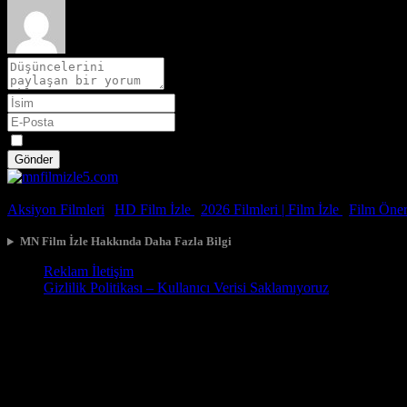
Spoiler
Gönder
© 2026, Tüm Hakları Saklıdır.
Aksiyon Filmleri
|
HD Film İzle
|
2026 Filmleri |
Film İzle
|
Film Öneri
MN Film İzle Hakkında Daha Fazla Bilgi
Reklam İletişim
Gizlilik Politikası – Kullanıcı Verisi Saklamıyoruz