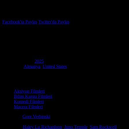
İzleme Listesi
Favoriler
Facebook'ta Paylaş
Twitter'da Paylaş
7.5
IMDB Puanı
Good Luck, Have Fun, Don’t Die
(
Good Luck, Have Fun, Don't Die
)
Yapım Yılı
2025
Ülke
Almanya
,
United States
Film Süresi
134 dakika
Kategori
Aksiyon Filmleri
Bilim Kurgu Filmleri
Komedi Filmleri
Macera Filmleri
Yönetmen
Gore Verbinski
Senaryo
Matthew Robinson
Oyuncular
Haley Lu Richardson
,
Juno Temple
,
Sam Rockwell