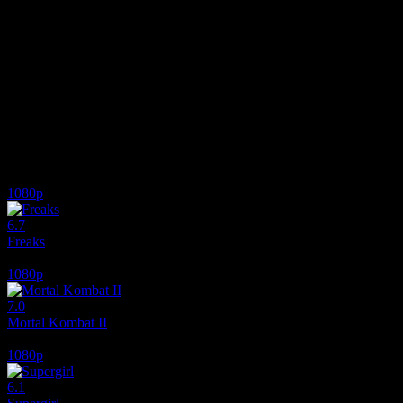
Ryan Reynolds’un canlandırdığı Adam Red, bir uzay gemisi çalar. Ada
an önce getirmesi konusunda uyarı yapar. Maya, Adam Reed’i, çaldığı
takip edip yakalayacağını söyler. Fakat yetenekli pilot Adam Red, izin
Red’in sonunda ne olduğunu bilmediği bu solucan deliği, kendisini i
oyuncu canlandırır.
2022 yılında, 13 yaşında bir çocuk olan Adam Reed, iki sene önce ölm
Adam Red, bir gece, garajından gelen bir ses duyar. Adam Red, bu sesi 
gelen yetişkin versiyonudur. . Ünlü filmi mn film ile türkçe dublaj olarak
İlginizi çekebilecek diğer filmler
1080p
6.7
Freaks
2018
1080p
7.0
Mortal Kombat II
2026
1080p
6.1