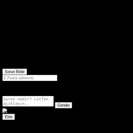
1,571
Görüntülenme
Sorun Bildir
E-postanız sadece moderatörler tarafından görünür.
Gönder
Ekle
İzleme Listesi
Favoriler