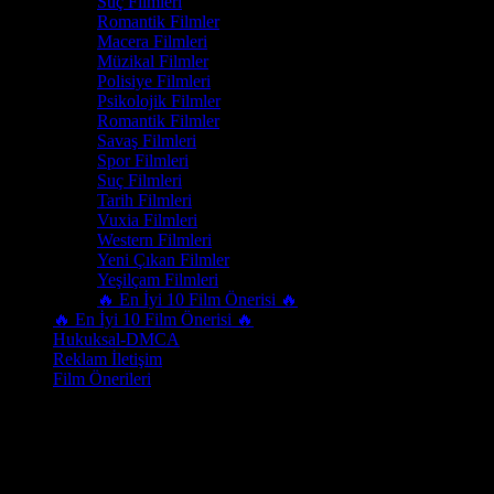
Suç Filmleri
Romantik Filmler
Macera Filmleri
Müzikal Filmler
Polisiye Filmleri
Psikolojik Filmler
Romantik Filmler
Savaş Filmleri
Spor Filmleri
Suç Filmleri
Tarih Filmleri
Vuxia Filmleri
Western Filmleri
Yeni Çıkan Filmler
Yeşilçam Filmleri
🔥 En İyi 10 Film Önerisi 🔥
🔥 En İyi 10 Film Önerisi 🔥
Hukuksal-DMCA
Reklam İletişim
Film Önerileri