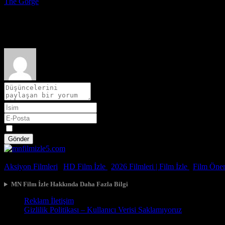
The Gorge
2025
Film hakkındaki düşüncelerinizi paylaşın
Spoiler
Gönder
© 2026, Tüm Hakları Saklıdır.
Aksiyon Filmleri
|
HD Film İzle
|
2026 Filmleri |
Film İzle
|
Film Öneri
MN Film İzle Hakkında Daha Fazla Bilgi
Reklam İletişim
Gizlilik Politikası – Kullanıcı Verisi Saklamıyoruz