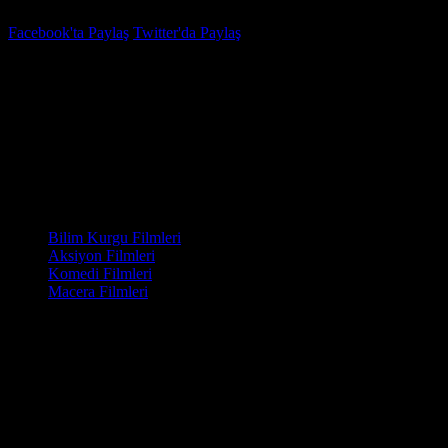
Facebook'ta Paylaş
Twitter'da Paylaş
6.7
IMDB Puanı
The Adam Project
(
The Adam Project
)
Yapım Yılı
2022
Kategori
Bilim Kurgu Filmleri
Aksiyon Filmleri
Komedi Filmleri
Macera Filmleri
Yönetmen
Shawn Levy
Senaryo
Jonathan Tropper, T.S. Nowlin, Jennifer Flackett
Oyuncular
Ryan Reynolds, Walker Scobell, Mark Ruffalo
Ödüller
1 ödül & 16 Adaylık.
Olgun Adam’ın kaza sonucunda 13 yaşındaki haliyle bir araya gelmes
Project, 2022 yapımı bir aksiyon ile macera ve bilim kurgu filmidir.
Shawn Levy’nin yönettiği film, 2050 yılında başlar. Adam red, başarılı 