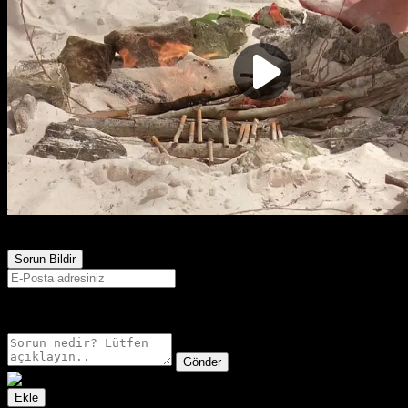
27,138
Görüntülenme
Sorun Bildir
E-postanız sadece moderatörler tarafından görünür.
Gönder
Ekle