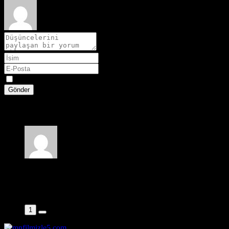
Spoiler
Gönder
1 yorum
Yusuf
6 gün önce
Güzel bir film
1