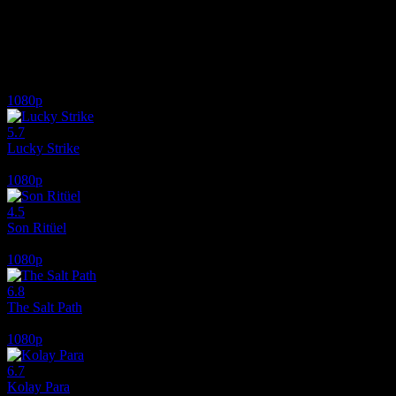
Zengin bir çift ve bir mürettebat üyesi olmak üzere üç kişi tropikal b
zorlaşır. Full HD Film İzle, erotik film izle.
İlginizi çekebilecek diğer filmler
1080p
5.7
Lucky Strike
2026
1080p
4.5
Son Ritüel
2025
1080p
6.8
The Salt Path
2024
1080p
6.7
Kolay Para