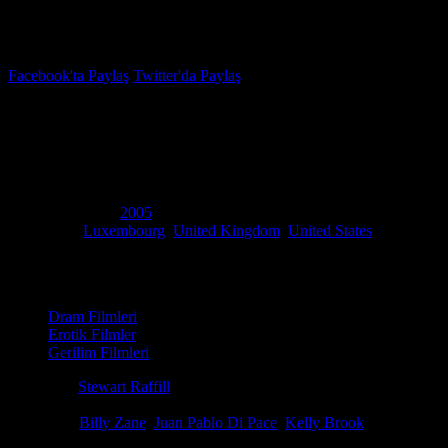
İzleme Listesi
Favoriler
Facebook'ta Paylaş
Twitter'da Paylaş
4.9
IMDB Puanı
Hayatta Kalma Adası
(
Survival Island
)
Yapım Yılı
2005
Ülke
Luxembourg
,
United Kingdom
,
United States
Film Süresi
95 dakika
Kategori
Dram Filmleri
Erotik Filmler
Gerilim Filmleri
Yönetmen
Stewart Raffill
Senaryo
Stewart Raffill
Oyuncular
Billy Zane
,
Juan Pablo Di Pace
,
Kelly Brook
Ödüller
1 ödül total