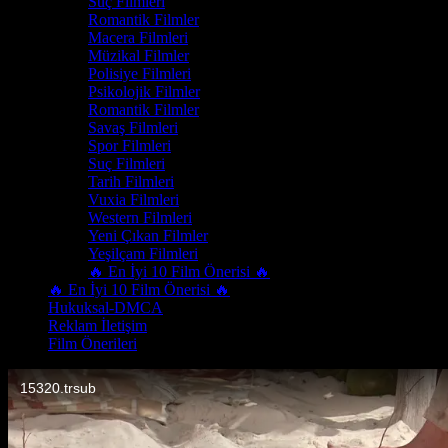
Suç Filmleri
Romantik Filmler
Macera Filmleri
Müzikal Filmler
Polisiye Filmleri
Psikolojik Filmler
Romantik Filmler
Savaş Filmleri
Spor Filmleri
Suç Filmleri
Tarih Filmleri
Vuxia Filmleri
Western Filmleri
Yeni Çıkan Filmler
Yeşilçam Filmleri
🔥 En İyi 10 Film Önerisi 🔥
🔥 En İyi 10 Film Önerisi 🔥
Hukuksal-DMCA
Reklam İletişim
Film Önerileri