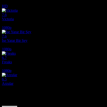
2010
HD
7.6
Victoria
2015
1080p
7.6
İşe Yarar Bir Şey
2017
1080p
6.7
Freaks
2018
1080p
6.5
Arzular
2026
Film hakkındaki düşüncelerinizi paylaşın