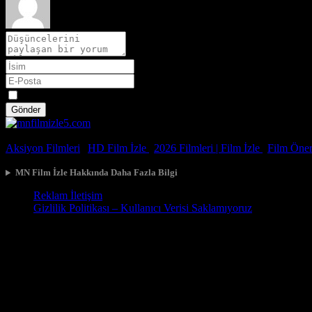
Spoiler
Gönder
© 2026, Tüm Hakları Saklıdır.
Aksiyon Filmleri
|
HD Film İzle
|
2026 Filmleri |
Film İzle
|
Film Öneri
MN Film İzle Hakkında Daha Fazla Bilgi
Reklam İletişim
Gizlilik Politikası – Kullanıcı Verisi Saklamıyoruz