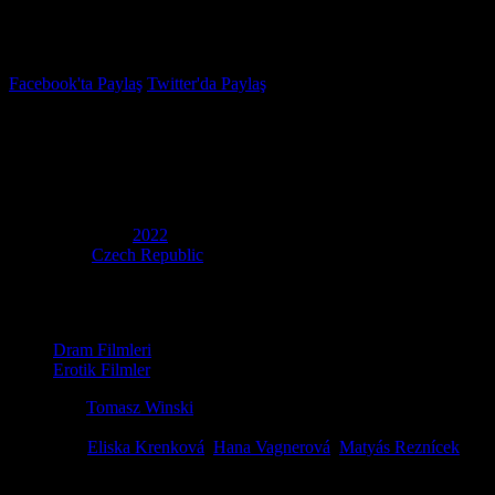
İzleme Listesi
Favoriler
Facebook'ta Paylaş
Twitter'da Paylaş
5.4
IMDB Puanı
Aşkın Sınırları
(
Borders of Love
)
Yapım Yılı
2022
Ülke
Czech Republic
Film Süresi
95 dakika
Kategori
Dram Filmleri
Erotik Filmler
Yönetmen
Tomasz Winski
Senaryo
Katerina Jandácková, Petra Hulová, Kasha Jandácková
Oyuncular
Eliska Krenková
,
Hana Vagnerová
,
Matyás Reznícek
Ödüller
3 ödül & 4 Adaylık. total
Yıllar süren birlikteliklerinin ardından Petr ve Hana, dile getiremedikle