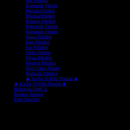
Suç Filmleri
Romantik Filmler
Macera Filmleri
Müzikal Filmler
Polisiye Filmleri
Psikolojik Filmler
Romantik Filmler
Savaş Filmleri
Spor Filmleri
Suç Filmleri
Tarih Filmleri
Vuxia Filmleri
Western Filmleri
Yeni Çıkan Filmler
Yeşilçam Filmleri
🔥 En İyi 10 Film Önerisi 🔥
🔥 En İyi 10 Film Önerisi 🔥
Hukuksal-DMCA
Reklam İletişim
Film Önerileri