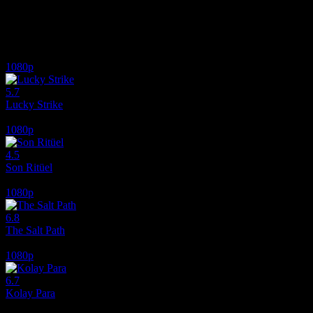
dayanmayan bir yaklaşım denemesine dönüşür. Full HD Film İzle.
İlginizi çekebilecek diğer filmler
1080p
5.7
Lucky Strike
2026
1080p
4.5
Son Ritüel
2025
1080p
6.8
The Salt Path
2024
1080p
6.7
Kolay Para
2010