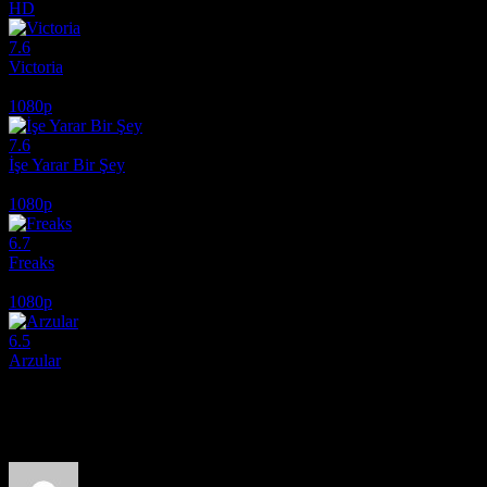
HD
7.6
Victoria
2015
1080p
7.6
İşe Yarar Bir Şey
2017
1080p
6.7
Freaks
2018
1080p
6.5
Arzular
2026
Film hakkındaki düşüncelerinizi paylaşın