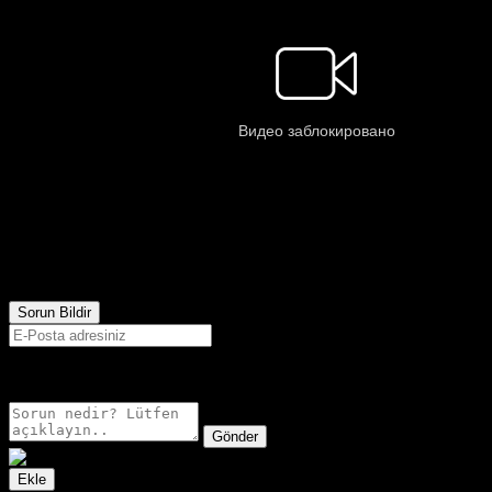
25,291
Görüntülenme
Sorun Bildir
E-postanız sadece moderatörler tarafından görünür.
Gönder
Ekle