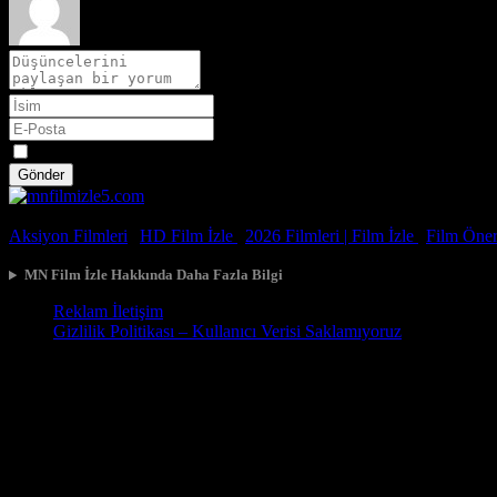
Spoiler
Gönder
© 2026, Tüm Hakları Saklıdır.
Aksiyon Filmleri
|
HD Film İzle
|
2026 Filmleri |
Film İzle
|
Film Öneri
MN Film İzle Hakkında Daha Fazla Bilgi
Reklam İletişim
Gizlilik Politikası – Kullanıcı Verisi Saklamıyoruz