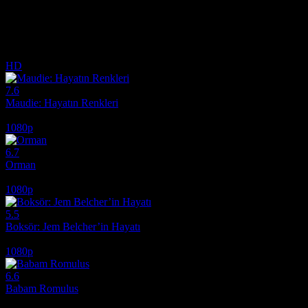
Dövüş sanatları efsanesi ve oyuncu Bruce Lee'nin hayat hikayesi. Full
İlginizi çekebilecek diğer filmler
HD
7.6
Maudie: Hayatın Renkleri
2016
1080p
6.7
Orman
2017
1080p
5.5
Boksör: Jem Belcher’in Hayatı
2022
1080p
6.6
Babam Romulus
2007