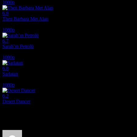
1080p
6.8
Then Barbara Met Alan
2022
1080p
6.7
Sarah’ın Petrolü
2025
1080p
6.8
Şarlatan
2020
1080p
6.2
Desert Dancer
2014
Film hakkındaki düşüncelerinizi paylaşın