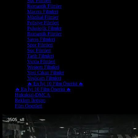
Suç Filmleri
Romantik Filmler
Macera Filmleri
Müzikal Filmler
Polisiye Filmleri
Psikolojik Filmler
Romantik Filmler
Savaş Filmleri
Spor Filmleri
Suç Filmleri
Tarih Filmleri
Vuxia Filmleri
Western Filmleri
Yeni Çıkan Filmler
Yeşilçam Filmleri
🔥 En İyi 10 Film Önerisi 🔥
🔥 En İyi 10 Film Önerisi 🔥
Hukuksal-DMCA
Reklam İletişim
Film Önerileri