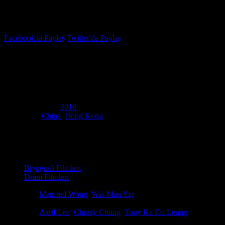
İzleme Listesi
Favoriler
Facebook'ta Paylaş
Twitter'da Paylaş
6.4
IMDB Puanı
Kardeşim, Bruce Lee
(
Bruce Lee, My Brother
)
Yapım Yılı
2010
Ülke
China
,
Hong Kong
Yapım Şirketi
Media Asia Distribution
Film Süresi
129 dakika
Kategori
Biyografi Filmleri
Dram Filmleri
Yönetmen
Manfred Wong
,
Wai-Man Yip
Senaryo
Jan-Fai Lee, Manfred Wong
Oyuncular
Aarif Lee
,
Christy Chung
,
Tony Ka Fai Leung
Ödüller
1 ödül & 6 Adaylık. total