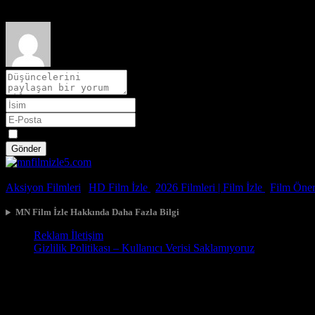
Spoiler
Gönder
© 2026, Tüm Hakları Saklıdır.
Aksiyon Filmleri
|
HD Film İzle
|
2026 Filmleri |
Film İzle
|
Film Öneri
MN Film İzle Hakkında Daha Fazla Bilgi
Reklam İletişim
Gizlilik Politikası – Kullanıcı Verisi Saklamıyoruz