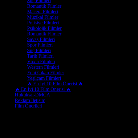
Suç Filmleri
Romantik Filmler
Macera Filmleri
Müzikal Filmler
Polisiye Filmleri
Psikolojik Filmler
Romantik Filmler
Savaş Filmleri
Spor Filmleri
Suç Filmleri
Tarih Filmleri
Vuxia Filmleri
Western Filmleri
Yeni Çıkan Filmler
Yeşilçam Filmleri
🔥 En İyi 10 Film Önerisi 🔥
🔥 En İyi 10 Film Önerisi 🔥
Hukuksal-DMCA
Reklam İletişim
Film Önerileri