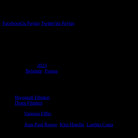
İzleme Listesi
Favoriler
Facebook'ta Paylaş
Twitter'da Paylaş
6.5
IMDB Puanı
Le consentement
(
Consent
)
Yapım Yılı
2023
Ülke
Belgium
,
Fransa
Film Süresi
119 dakika
Kategori
Biyografi Filmleri
Dram Filmleri
Yönetmen
Vanessa Filho
Senaryo
Vanessa Springora, Vanessa Filho, François Pirot
Oyuncular
Jean-Paul Rouve
,
Kim Higelin
,
Laetitia Casta
Ödüller
1 ödül & 2 Adaylık. total
Dram filmleri izle. 1980'lerin Paris'inde geçen film, 13 yaşındaki Vaness