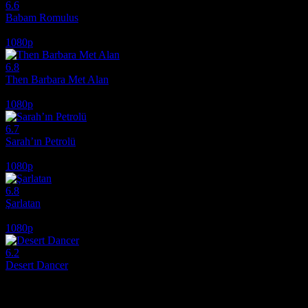
6.6
Babam Romulus
2007
1080p
6.8
Then Barbara Met Alan
2022
1080p
6.7
Sarah’ın Petrolü
2025
1080p
6.8
Şarlatan
2020
1080p
6.2
Desert Dancer
2014
Film hakkındaki düşüncelerinizi paylaşın