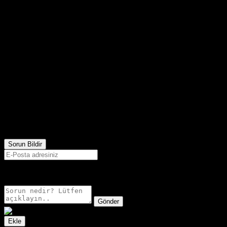
2,106
Görüntülenme
Sorun Bildir
E-postanız sadece moderatörler tarafından görünür.
Gönder
Ekle