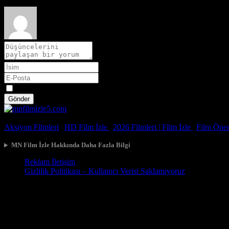
Spoiler
Gönder
© 2026, Tüm Hakları Saklıdır.
Aksiyon Filmleri
|
HD Film İzle
|
2026 Filmleri |
Film İzle
|
Film Öneri
MN Film İzle Hakkında Daha Fazla Bilgi
Reklam İletişim
Gizlilik Politikası – Kullanıcı Verisi Saklamıyoruz