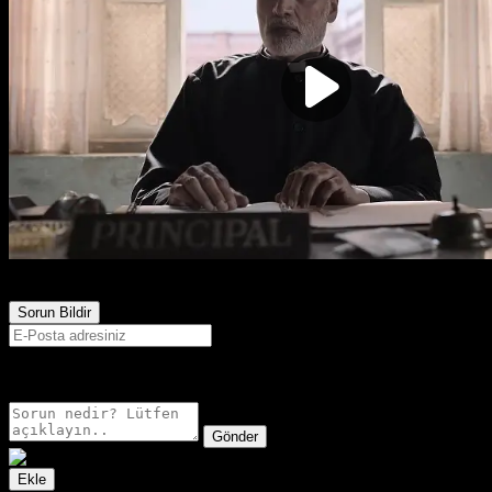
698
Görüntülenme
Sorun Bildir
E-postanız sadece moderatörler tarafından görünür.
Gönder
Ekle