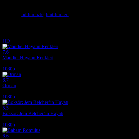
Bir geneleve kandırılıp satılan genç bir kadın, yeraltı dünyası bağla
izle.
Etiketler:
hd film izle
,
hint filmleri
İlginizi çekebilecek diğer filmler
HD
7.6
Maudie: Hayatın Renkleri
2016
1080p
6.7
Orman
2017
1080p
5.5
Boksör: Jem Belcher’in Hayatı
2022
1080p
6.6