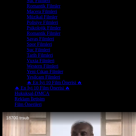
Suç Filmleri
Romantik Filmler
Macera Filmleri
Müzikal Filmler
Polisiye Filmleri
Psikolojik Filmler
Romantik Filmler
Savaş Filmleri
Spor Filmleri
Suç Filmleri
Tarih Filmleri
Vuxia Filmleri
Western Filmleri
Yeni Çıkan Filmler
Yeşilçam Filmleri
🔥 En İyi 10 Film Önerisi 🔥
🔥 En İyi 10 Film Önerisi 🔥
Hukuksal-DMCA
Reklam İletişim
Film Önerileri