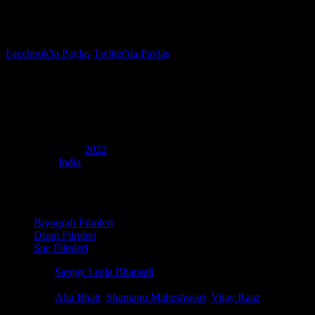
İzleme Listesi
Favoriler
Facebook'ta Paylaş
Twitter'da Paylaş
7.8
IMDB Puanı
Gangubai Kathiawadi
(
Gangubai Kathiawadi
)
Yapım Yılı
2022
Ülke
India
Film Süresi
152 dakika
Kategori
Biyografi Filmleri
Dram Filmleri
Suç Filmleri
Yönetmen
Sanjay Leela Bhansali
Senaryo
Sanjay Leela Bhansali, Abhiruchi Chand, Saurabh H. Dikshi
Oyuncular
Alia Bhatt
,
Shantanu Maheshwari
,
Vijay Raaz
Ödüller
50 ödül & 55 Adaylık. total