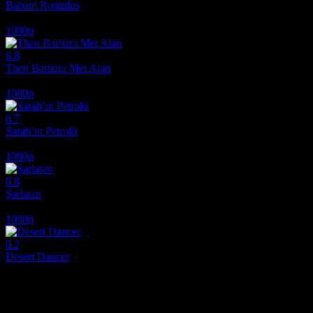
Babam Romulus
2007
1080p
6.8
Then Barbara Met Alan
2022
1080p
6.7
Sarah’ın Petrolü
2025
1080p
6.8
Şarlatan
2020
1080p
6.2
Desert Dancer
2014
Film hakkındaki düşüncelerinizi paylaşın