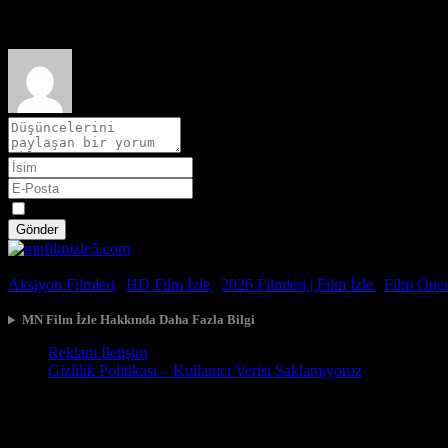
Film hakkındaki düşüncelerinizi paylaşın
Spoiler
Gönder
© 2026, Tüm Hakları Saklıdır.
Aksiyon Filmleri
|
HD Film İzle
|
2026 Filmleri |
Film İzle
|
Film Öneri
MN Film İzle Hakkında Daha Fazla Bilgi
Reklam İletişim
Gizlilik Politikası – Kullanıcı Verisi Saklamıyoruz