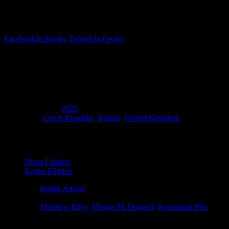
İzleme Listesi
Favoriler
Facebook'ta Paylaş
Twitter'da Paylaş
6.0
IMDB Puanı
Karanlık Yol
(
Hallow Road
)
Yapım Yılı
2025
Ülke
Czech Republic
,
Ireland
,
United Kingdom
Film Süresi
80 dakika
Kategori
Dram Filmleri
Korku Filmleri
Yönetmen
Babak Anvari
Senaryo
William Gillies
Oyuncular
Matthew Rhys
,
Megan McDonnell
,
Rosamund Pike
Ödüller
1 ödül total
Karanlık Yol (Hallow Road), izleyiciyi nefes kesen bir zamana karşı yarı