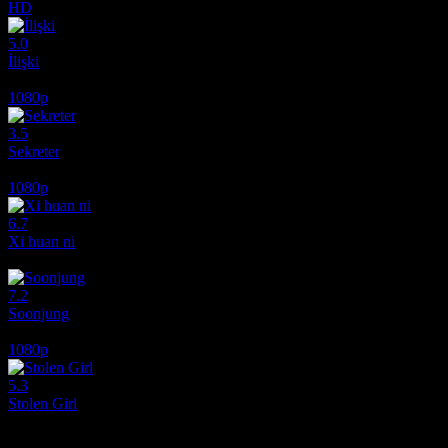
HD
5.0
İlişki
1988
1080p
3.5
Sekreter
1985
1080p
6.7
Xi huan ni
2017
7.2
Soonjung
2016
1080p
5.3
Stolen Girl
2025