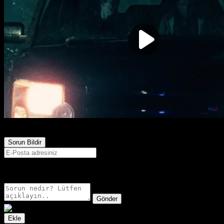
1,205
Görüntülenme
Sorun Bildir
E-postanız sadece moderatörler tarafından görünür.
Gönder
Ekle