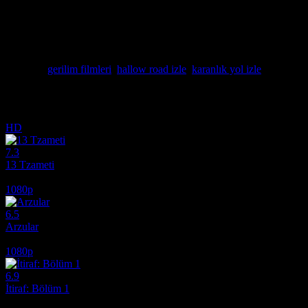
babanın yaşadığı dehşet dolu geceyi merkezine alıyor. Telefonun ucund
kızlarına ulaşmak için her şeyi riske atarak yola koyulurken, olayın 
sadece fiziksel engellerle değil, aynı zamanda aile bağlarını sınayan ps
arasında gidip gelen film, izleyiciye klostrofobik bir gerilim atmosf
sınırlarını zorlayan, adrenalin dolu ve duygusal bir hayatta kalma hika
Etiketler:
gerilim filmleri
,
hallow road izle
,
karanlık yol izle
İlginizi çekebilecek diğer filmler
HD
7.3
13 Tzameti
2005
1080p
6.5
Arzular
2026
1080p
6.9
İtiraf: Bölüm 1
2013