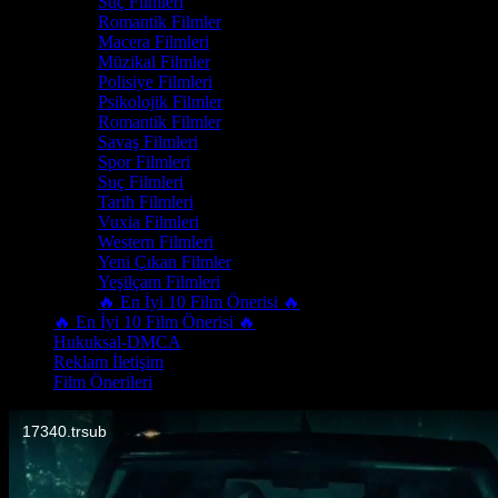
Suç Filmleri
Romantik Filmler
Macera Filmleri
Müzikal Filmler
Polisiye Filmleri
Psikolojik Filmler
Romantik Filmler
Savaş Filmleri
Spor Filmleri
Suç Filmleri
Tarih Filmleri
Vuxia Filmleri
Western Filmleri
Yeni Çıkan Filmler
Yeşilçam Filmleri
🔥 En İyi 10 Film Önerisi 🔥
🔥 En İyi 10 Film Önerisi 🔥
Hukuksal-DMCA
Reklam İletişim
Film Önerileri