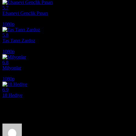
5.7
Efsanevi Gençlik Pınarı
2025
1080p
5.8
Taş Tanrı Zardoz
1974
1080p
6.8
Milyonlar
2004
1080p
6.9
18 Hediye
2020
Film hakkındaki düşüncelerinizi paylaşın