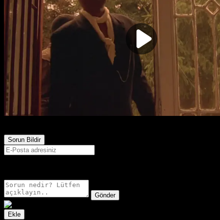
983
Görüntülenme
Sorun Bildir
E-postanız sadece moderatörler tarafından görünür.
Gönder
Ekle