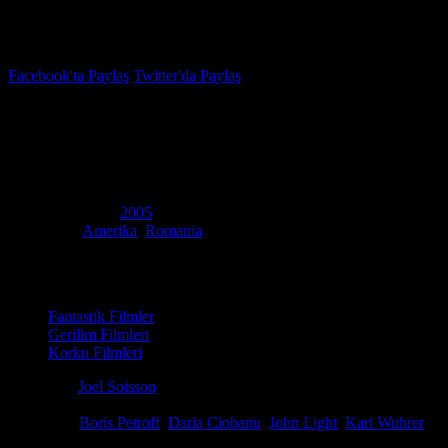
İzleme Listesi
Favoriler
Facebook'ta Paylaş
Twitter'da Paylaş
4.6
IMDB Puanı
Kehanet: Terk Edilmiş
(
The Prophecy: Forsaken
)
Yapım Yılı
2005
Ülke
Amerika
,
Romania
Film Süresi
75 dakika
Kategori
Fantastik Filmler
Gerilim Filmleri
Korku Filmleri
Yönetmen
Joel Soisson
Senaryo
Gregory Widen, John Sullivan, Joel Soisson
Oyuncular
Boris Petroff
,
Daria Ciobanu
,
John Light
,
Kari Wuhrer
Bir kanun adamı, Cennet ve Cehennem sakinlerinin peşinde olduğu bir 