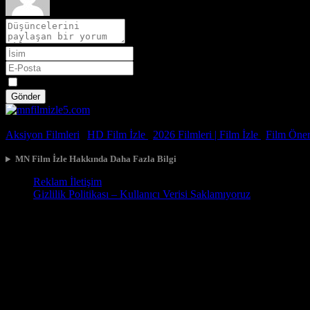
Spoiler
Gönder
© 2026, Tüm Hakları Saklıdır.
Aksiyon Filmleri
|
HD Film İzle
|
2026 Filmleri |
Film İzle
|
Film Öneri
MN Film İzle Hakkında Daha Fazla Bilgi
Reklam İletişim
Gizlilik Politikası – Kullanıcı Verisi Saklamıyoruz