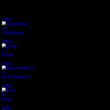
İlginizi çekebilecek diğer filmler
1080p
4.6
Yatak Dersleri
2014
1080p
7.3
Koloni
2026
1080p
7.0
Mortal Kombat II
2026
1080p
6.7
Freaks
2018
1080p