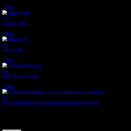
2005
1080p
7.6
Side by Side
2012
1080p
6.4
México 86
2026
1080p
8.3
Hind Rajab’ın Sesi
2025
1080p
8.2
Bir Gorilin Hikayesi: David Attenborough Anlatıyor
2026
Film hakkındaki düşüncelerinizi paylaşın