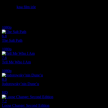
noktalardan biri oldu. DRAM VE KISA FİLM. Film İzle.
Etiketler:
kısa film izle
İlginizi çekebilecek diğer filmler
1080p
6.8
The Salt Path
2024
1080p
7.6
Tell Me Who I Am
2019
1080p
8.0
Jodorowsky’nin Dune’u
2013
HD
7.2
Loose Change: Second Edition