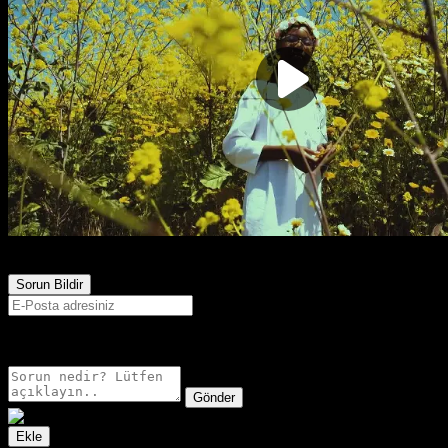
271
Görüntülenme
Sorun Bildir
E-postanız sadece moderatörler tarafından görünür.
Gönder
Ekle