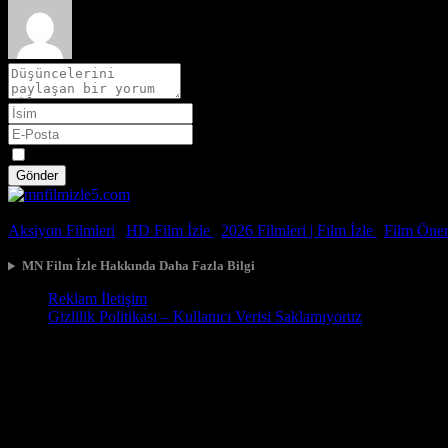
Spoiler
Gönder
© 2026, Tüm Hakları Saklıdır.
Aksiyon Filmleri
|
HD Film İzle
|
2026 Filmleri |
Film İzle
|
Film Öneri
MN Film İzle Hakkında Daha Fazla Bilgi
Reklam İletişim
Gizlilik Politikası – Kullanıcı Verisi Saklamıyoruz