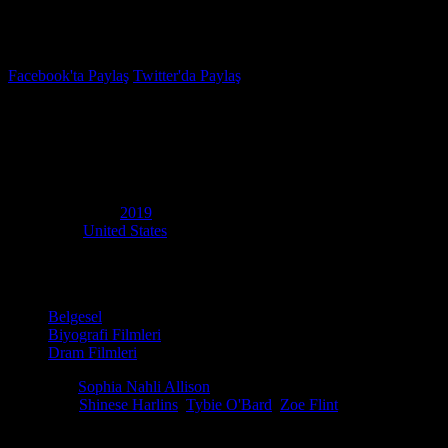
İzleme Listesi
Favoriler
Facebook'ta Paylaş
Twitter'da Paylaş
6.8
IMDB Puanı
Latasha İçin Bir Aşk Şarkısı
(
A Love Song for Latasha
)
Yapım Yılı
2019
Ülke
United States
Film Süresi
19 dakika
Kategori
Belgesel
Biyografi Filmleri
Dram Filmleri
Yönetmen
Sophia Nahli Allison
Oyuncular
Shinese Harlins
,
Tybie O'Bard
,
Zoe Flint
Ödüller
1 Oscar Adaylığı. 6 ödül & 6 adaylık. total
Güney Los Angeles'taki bir mağazada 15 yaşındaki Latasha Harlins'in sil