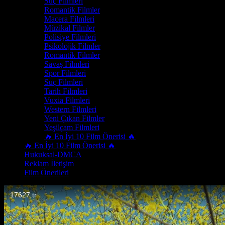
Suç Filmleri
Romantik Filmler
Macera Filmleri
Müzikal Filmler
Polisiye Filmleri
Psikolojik Filmler
Romantik Filmler
Savaş Filmleri
Spor Filmleri
Suç Filmleri
Tarih Filmleri
Vuxia Filmleri
Western Filmleri
Yeni Çıkan Filmler
Yeşilçam Filmleri
🔥 En İyi 10 Film Önerisi 🔥
🔥 En İyi 10 Film Önerisi 🔥
Hukuksal-DMCA
Reklam İletişim
Film Önerileri