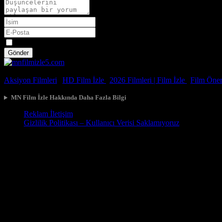
Spoiler
Gönder
© 2026, Tüm Hakları Saklıdır.
Aksiyon Filmleri
|
HD Film İzle
|
2026 Filmleri |
Film İzle
|
Film Öneri
MN Film İzle Hakkında Daha Fazla Bilgi
Reklam İletişim
Gizlilik Politikası – Kullanıcı Verisi Saklamıyoruz