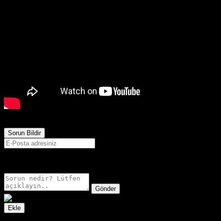
651
Görüntülenme
Sorun Bildir
E-postanız sadece moderatörler tarafından görünür.
Gönder
Ekle