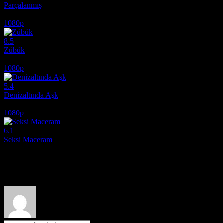
Parçalanmış
2024
1080p
8.5
Zübük
1980
1080p
5.4
Denizaltında Aşk
2024
1080p
6.1
Seksi Maceram
2012
Film hakkındaki düşüncelerinizi paylaşın