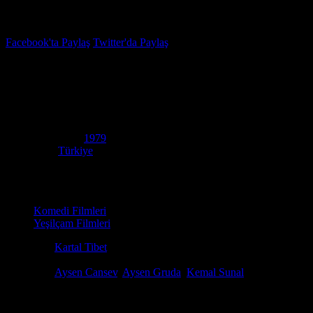
İzleme Listesi
Favoriler
Facebook'ta Paylaş
Twitter'da Paylaş
7.5
IMDB Puanı
Şark Bülbülü
(
Nightingale
)
Yapım Yılı
1979
Ülke
Türkiye
Film Süresi
89 dakika
Kategori
Komedi Filmleri
Yeşilçam Filmleri
Yönetmen
Kartal Tibet
Senaryo
Osman F. Seden, Ihsan Yüce
Oyuncular
Aysen Cansev
,
Aysen Gruda
,
Kemal Sunal
Hatice ile evlenmek için gerekli parayı kazanmak amacıyla iş aramak üz