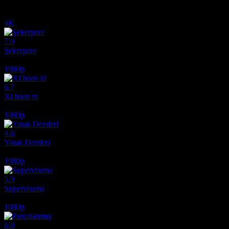
İlginizi çekebilecek diğer filmler
4K
7.9
Şekerpare
1983
1080p
6.7
Xi huan ni
2017
1080p
4.6
Yatak Dersleri
2014
1080p
5.9
Supervixens
1975
1080p
6.0