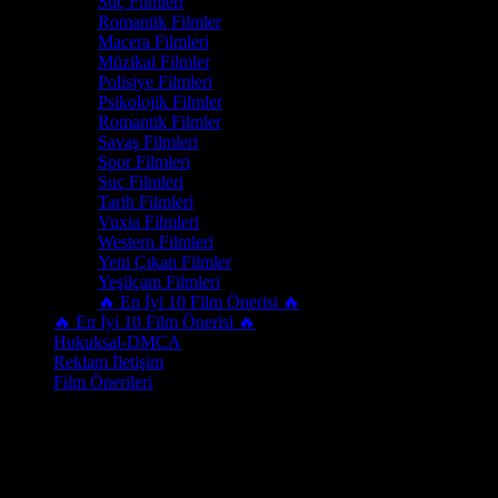
Suç Filmleri
Romantik Filmler
Macera Filmleri
Müzikal Filmler
Polisiye Filmleri
Psikolojik Filmler
Romantik Filmler
Savaş Filmleri
Spor Filmleri
Suç Filmleri
Tarih Filmleri
Vuxia Filmleri
Western Filmleri
Yeni Çıkan Filmler
Yeşilçam Filmleri
🔥 En İyi 10 Film Önerisi 🔥
🔥 En İyi 10 Film Önerisi 🔥
Hukuksal-DMCA
Reklam İletişim
Film Önerileri