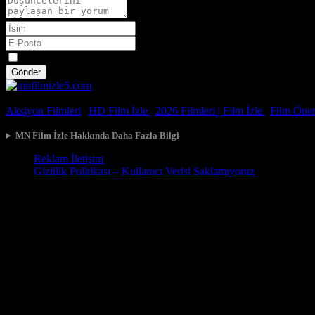
Spoiler
Gönder
© 2026, Tüm Hakları Saklıdır.
Aksiyon Filmleri
|
HD Film İzle
|
2026 Filmleri |
Film İzle
|
Film Öneri
MN Film İzle Hakkında Daha Fazla Bilgi
Reklam İletişim
Gizlilik Politikası – Kullanıcı Verisi Saklamıyoruz