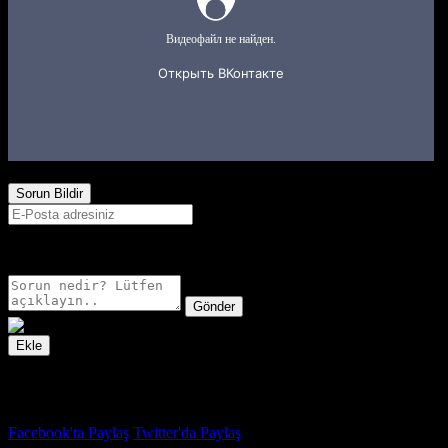
4,683
Görüntülenme
Sorun Bildir
E-postanız sadece moderatörler tarafından görünür.
Gönder
Ekle
İzleme Listesi
Favoriler
Facebook'ta Paylaş
Twitter'da Paylaş