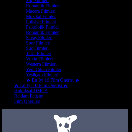
Suç Filmleri
Romantik Filmler
Macera Filmleri
Müzikal Filmler
Polisiye Filmleri
Psikolojik Filmler
Romantik Filmler
Savaş Filmleri
Spor Filmleri
Suç Filmleri
Tarih Filmleri
Vuxia Filmleri
Western Filmleri
Yeni Çıkan Filmler
Yeşilçam Filmleri
🔥 En İyi 10 Film Önerisi 🔥
🔥 En İyi 10 Film Önerisi 🔥
Hukuksal-DMCA
Reklam İletişim
Film Önerileri