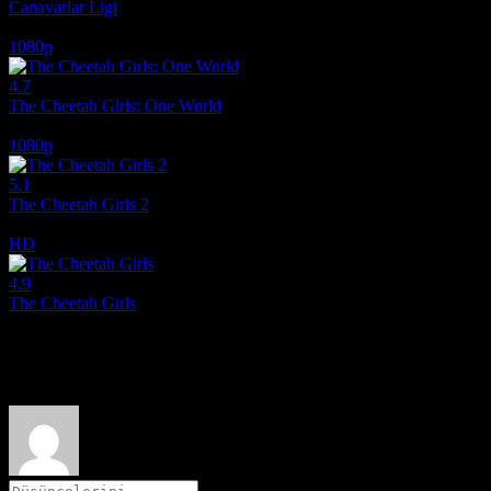
Canavarlar Ligi
2021
1080p
4.7
The Cheetah Girls: One World
2008
1080p
5.1
The Cheetah Girls 2
2006
HD
4.9
The Cheetah Girls
2003
Film hakkındaki düşüncelerinizi paylaşın