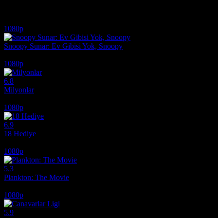
İlginizi çekebilecek diğer filmler
1080p
Snoopy Sunar: Ev Gibisi Yok, Snoopy
2026
1080p
6.8
Milyonlar
2004
1080p
6.9
18 Hediye
2020
1080p
5.3
Plankton: The Movie
2025
1080p
5.9