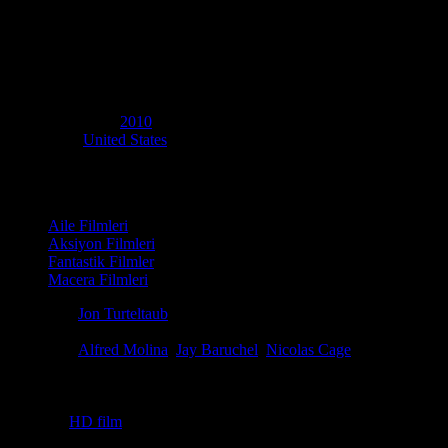
6.1
IMDB Puanı
Sihirbazın Çırağı
(
The Sorcerer's Apprentice
)
Yapım Yılı
2010
Ülke
United States
Film Süresi
109 dakika
Kategori
Aile Filmleri
Aksiyon Filmleri
Fantastik Filmler
Macera Filmleri
Yönetmen
Jon Turteltaub
Senaryo
Lawrence Konner, Mark Rosenthal, Matt Lopez
Oyuncular
Alfred Molina
,
Jay Baruchel
,
Nicolas Cage
Ödüller
1 ödül & 2 Adaylık. total
Büyücü Merlin'in koruması altındaki bir adam, Morgana le Fay'in geri
sanatında eğitmek zorundadır.
Etiketler:
HD film