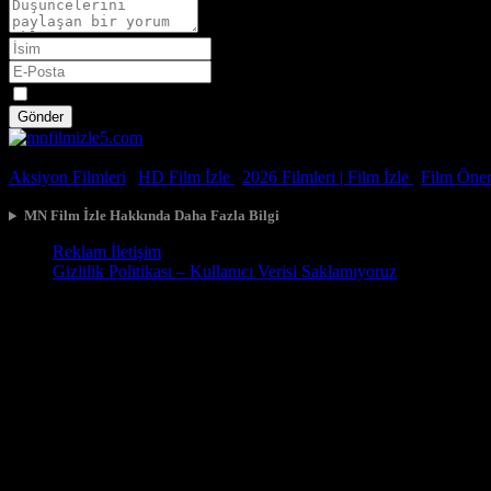
Spoiler
Gönder
© 2026, Tüm Hakları Saklıdır.
Aksiyon Filmleri
|
HD Film İzle
|
2026 Filmleri |
Film İzle
|
Film Öneri
MN Film İzle Hakkında Daha Fazla Bilgi
Reklam İletişim
Gizlilik Politikası – Kullanıcı Verisi Saklamıyoruz