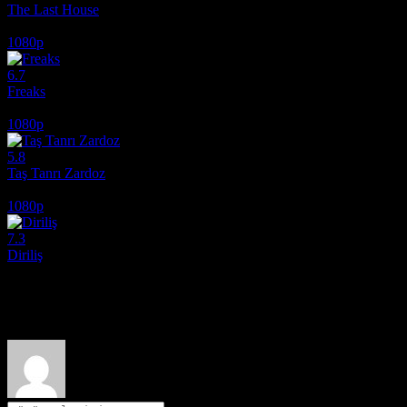
The Last House
2026
1080p
6.7
Freaks
2018
1080p
5.8
Taş Tanrı Zardoz
1974
1080p
7.3
Diriliş
2025
Film hakkındaki düşüncelerinizi paylaşın