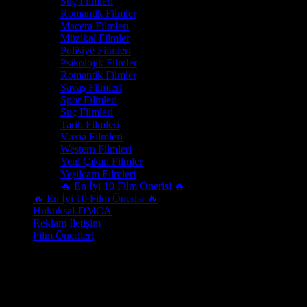
Suç Filmleri
Romantik Filmler
Macera Filmleri
Müzikal Filmler
Polisiye Filmleri
Psikolojik Filmler
Romantik Filmler
Savaş Filmleri
Spor Filmleri
Suç Filmleri
Tarih Filmleri
Vuxia Filmleri
Western Filmleri
Yeni Çıkan Filmler
Yeşilçam Filmleri
🔥 En İyi 10 Film Önerisi 🔥
🔥 En İyi 10 Film Önerisi 🔥
Hukuksal-DMCA
Reklam İletişim
Film Önerileri