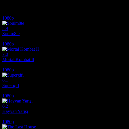
İlginizi çekebilecek diğer filmler
1080p
5.9
Soulm8te
2026
1080p
7.0
Mortal Kombat II
2026
1080p
6.1
Supergirl
2026
1080p
6.2
Hayvan Yarışı
2026
1080p