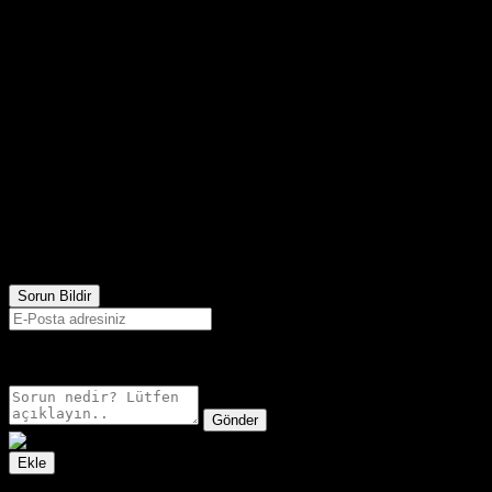
416
Görüntülenme
Sorun Bildir
E-postanız sadece moderatörler tarafından görünür.
Gönder
Ekle