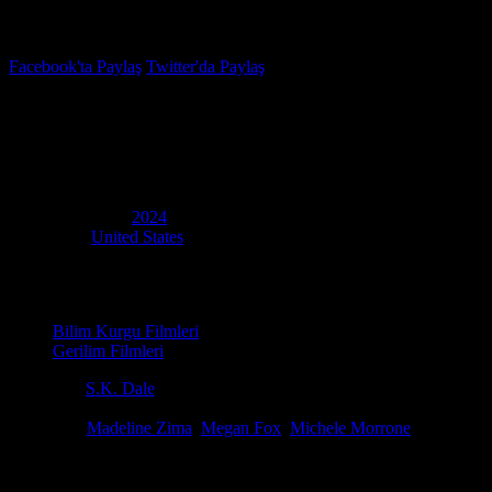
İzleme Listesi
Favoriler
Facebook'ta Paylaş
Twitter'da Paylaş
5.4
IMDB Puanı
Subservience
(
Subservience
)
Yapım Yılı
2024
Ülke
United States
Film Süresi
106 dakika
Kategori
Bilim Kurgu Filmleri
Gerilim Filmleri
Yönetmen
S.K. Dale
Senaryo
Will Honley, April Maguire
Oyuncular
Madeline Zima
,
Megan Fox
,
Michele Morrone
Eşi hastaneye kaldırıldıktan sonra bir aile babası ev işlerine yardımcı ol
ortadan kaldırır ve nihayetinde eşinin kalbini kelimenin tam anlamıyla e