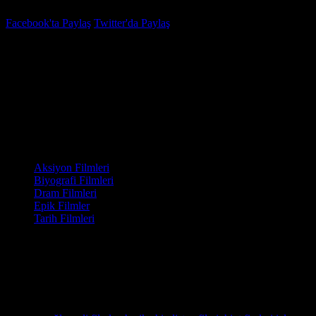
Facebook'ta Paylaş
Twitter'da Paylaş
7.5
IMDB Puanı
Tanhaji: The Unsung Warrior
(
Tanhaji: The Unsung Warrior
)
Yapım Yılı
2020
Kategori
Aksiyon Filmleri
Biyografi Filmleri
Dram Filmleri
Epik Filmler
Tarih Filmleri
Yönetmen
Om Raut
Senaryo
Prakash Kapadia, Om Raut, Kirti Deghatak
Oyuncular
Ajay Devgn, Saif Ali Khan, Sharad Kelkar
Ödüller
16 ödül & 28 Adaylık.
Maratha Kralı Shivaji'nin ordusunda komutan olan Tanhaji Malusare,
fethetmeye çalışır