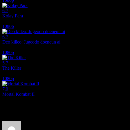
1080p
6.7
Kolay Para
2010
1080p
6.7
Deo killeo: Jugeodo doeneun ai
2022
1080p
5.7
The Killer
2024
1080p
7.0
Mortal Kombat II
2026
Film hakkındaki düşüncelerinizi paylaşın