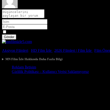
Spoiler
Gönder
© 2026, Tüm Hakları Saklıdır.
Aksiyon Filmleri
|
HD Film İzle
|
2026 Filmleri |
Film İzle
|
Film Öneri
MN Film İzle Hakkında Daha Fazla Bilgi
Reklam İletişim
Gizlilik Politikası – Kullanıcı Verisi Saklamıyoruz