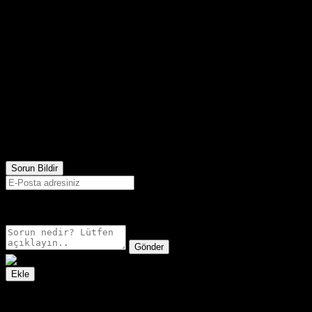
1,529
Görüntülenme
Sorun Bildir
E-postanız sadece moderatörler tarafından görünür.
Gönder
Ekle
İzleme Listesi
Favoriler