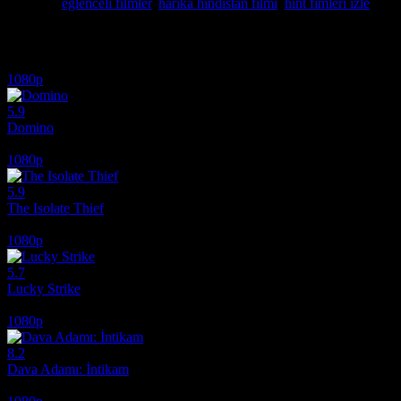
Etiketler:
eğlenceli filmler
,
harika hindistan filmi
,
hint fimleri izle
İlginizi çekebilecek diğer filmler
1080p
5.9
Domino
2005
1080p
5.9
The Isolate Thief
2026
1080p
5.7
Lucky Strike
2026
1080p
8.2
Dava Adamı: İntikam
2026