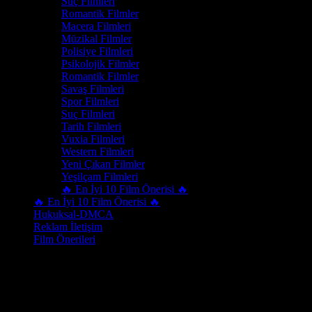
Suç Filmleri
Romantik Filmler
Macera Filmleri
Müzikal Filmler
Polisiye Filmleri
Psikolojik Filmler
Romantik Filmler
Savaş Filmleri
Spor Filmleri
Suç Filmleri
Tarih Filmleri
Vuxia Filmleri
Western Filmleri
Yeni Çıkan Filmler
Yeşilçam Filmleri
🔥 En İyi 10 Film Önerisi 🔥
🔥 En İyi 10 Film Önerisi 🔥
Hukuksal-DMCA
Reklam İletişim
Film Önerileri