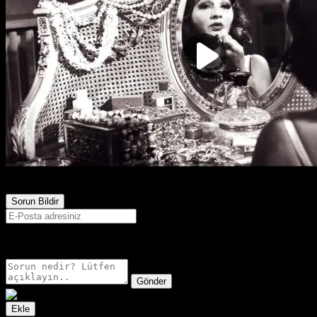
538
Görüntülenme
Sorun Bildir
E-postanız sadece moderatörler tarafından görünür.
Gönder
Ekle