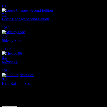
2013
HD
7.2
Loose Change: Second Edition
2005
1080p
7.6
Side by Side
2012
1080p
6.4
México 86
2026
1080p
8.3
Hind Rajab’ın Sesi
2025
Film hakkındaki düşüncelerinizi paylaşın