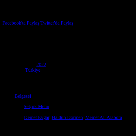
İzleme Listesi
Favoriler
Facebook'ta Paylaş
Twitter'da Paylaş
8.2
IMDB Puanı
Yaparsın Şekerim!
(
You Can Do It, My Dear!
)
Yapım Yılı
2022
Ülke
Türkiye
Film Süresi
129 dakika
Kategori
Belgesel
Yönetmen
Selçuk Metin
Senaryo
Zeynep Miraç
Oyuncular
Demet Evgar
,
Haldun Dormen
,
Memet Ali Alabora
İlham verici bir biyografik film izle deneyimi arayanlar için Yaparsın
HD film izle kalitesinde izleyeceğiniz bu belgeselde, Dormen’in pes e
dünyasından önemli isimlerin tanıklıklarıyla zenginleşen bu yapım, kalit