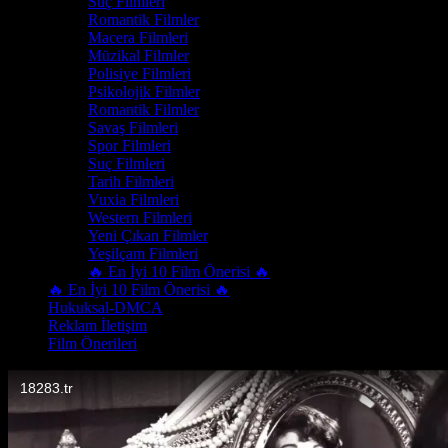
Suç Filmleri
Romantik Filmler
Macera Filmleri
Müzikal Filmler
Polisiye Filmleri
Psikolojik Filmler
Romantik Filmler
Savaş Filmleri
Spor Filmleri
Suç Filmleri
Tarih Filmleri
Vuxia Filmleri
Western Filmleri
Yeni Çıkan Filmler
Yeşilçam Filmleri
🔥 En İyi 10 Film Önerisi 🔥
🔥 En İyi 10 Film Önerisi 🔥
Hukuksal-DMCA
Reklam İletişim
Film Önerileri