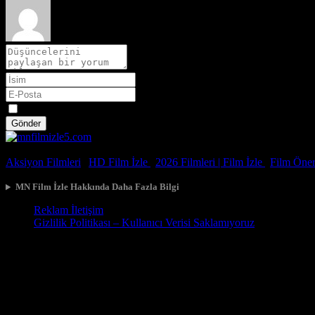
Spoiler
Gönder
© 2026, Tüm Hakları Saklıdır.
Aksiyon Filmleri
|
HD Film İzle
|
2026 Filmleri |
Film İzle
|
Film Öneri
MN Film İzle Hakkında Daha Fazla Bilgi
Reklam İletişim
Gizlilik Politikası – Kullanıcı Verisi Saklamıyoruz