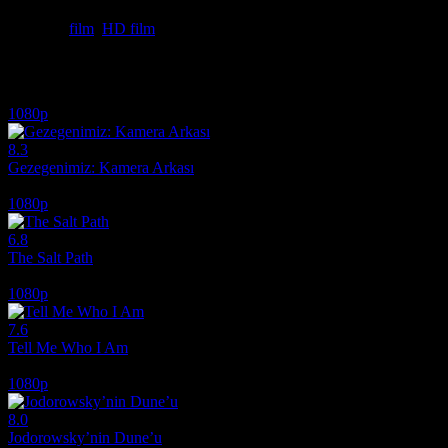
inerek keşfetmek için bu eseri sitemizden hemen izleyin. Full HD Film 
Etiketler:
film
,
HD film
İlginizi çekebilecek diğer filmler
1080p
8.3
Gezegenimiz: Kamera Arkası
2019
1080p
6.8
The Salt Path
2024
1080p
7.6
Tell Me Who I Am
2019
1080p
8.0
Jodorowsky’nin Dune’u