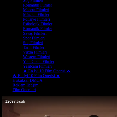
Suç Filmleri
Romantik Filmler
Macera Filmleri
Müzikal Filmler
Polisiye Filmleri
Psikolojik Filmler
Romantik Filmler
Savaş Filmleri
Spor Filmleri
Suç Filmleri
Tarih Filmleri
Vuxia Filmleri
Western Filmleri
Yeni Çıkan Filmler
Yeşilçam Filmleri
🔥 En İyi 10 Film Önerisi 🔥
🔥 En İyi 10 Film Önerisi 🔥
Hukuksal-DMCA
Reklam İletişim
Film Önerileri