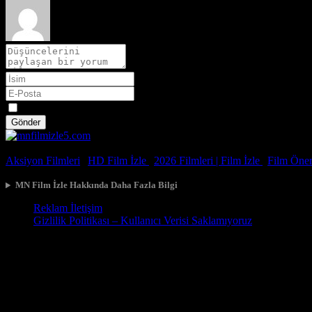
Spoiler
Gönder
© 2026, Tüm Hakları Saklıdır.
Aksiyon Filmleri
|
HD Film İzle
|
2026 Filmleri |
Film İzle
|
Film Öneri
MN Film İzle Hakkında Daha Fazla Bilgi
Reklam İletişim
Gizlilik Politikası – Kullanıcı Verisi Saklamıyoruz