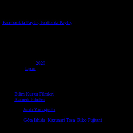
İzleme Listesi
Favoriler
Facebook'ta Paylaş
Twitter'da Paylaş
7.3
IMDB Puanı
Sonsuz İki Dakikanın Ötesinde
(
Beyond the Infinite Two Minutes
)
Yapım Yılı
2020
Ülke
Japan
Film Süresi
70 dakika
Kategori
Bilim Kurgu Filmleri
Komedi Filmleri
Yönetmen
Junta Yamaguchi
Senaryo
Makoto Ueda
Oyuncular
Gôta Ishida
,
Kazunari Tosa
,
Riko Fujitani
Ödüller
6 ödül & 3 Adaylık. total
Sadece iki dakikalık bir zaman farkıyla kurulan zekice kurgusuyla Son