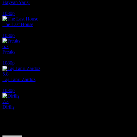
Hayvan Yarışı
2026
1080p
The Last House
2026
1080p
6.7
Freaks
2018
1080p
5.8
Taş Tanrı Zardoz
1974
1080p
7.3
Diriliş
2025
Film hakkındaki düşüncelerinizi paylaşın