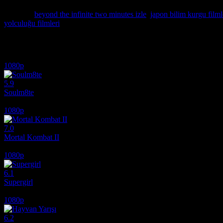
yapımını HD film izle kalitesiyle kesintisiz seyredebilirsiniz. Donmaya
Etiketler:
beyond the infinite two minutes izle
,
japon bilim kurgu filmle
yolculuğu filmleri
İlginizi çekebilecek diğer filmler
1080p
5.9
Soulm8te
2026
1080p
7.0
Mortal Kombat II
2026
1080p
6.1
Supergirl
2026
1080p
6.2