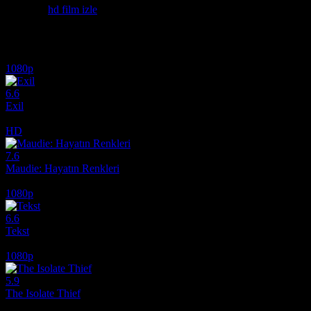
Etiketler:
hd film izle
İlginizi çekebilecek diğer filmler
1080p
6.6
Exil
2020
HD
7.6
Maudie: Hayatın Renkleri
2016
1080p
6.6
Tekst
2019
1080p
5.9
The Isolate Thief
2026