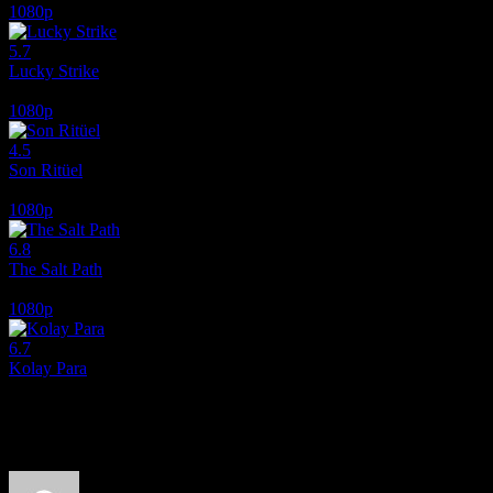
1080p
5.7
Lucky Strike
2026
1080p
4.5
Son Ritüel
2025
1080p
6.8
The Salt Path
2024
1080p
6.7
Kolay Para
2010
Film hakkındaki düşüncelerinizi paylaşın