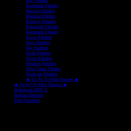
Suç Filmleri
Romantik Filmler
Macera Filmleri
Müzikal Filmler
Polisiye Filmleri
Psikolojik Filmler
Romantik Filmler
Savaş Filmleri
Spor Filmleri
Suç Filmleri
Tarih Filmleri
Vuxia Filmleri
Western Filmleri
Yeni Çıkan Filmler
Yeşilçam Filmleri
🔥 En İyi 10 Film Önerisi 🔥
🔥 En İyi 10 Film Önerisi 🔥
Hukuksal-DMCA
Reklam İletişim
Film Önerileri