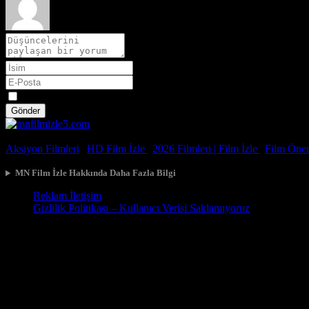
Spoiler
Gönder
© 2026, Tüm Hakları Saklıdır.
Aksiyon Filmleri
|
HD Film İzle
|
2026 Filmleri |
Film İzle
|
Film Öneri
MN Film İzle Hakkında Daha Fazla Bilgi
Reklam İletişim
Gizlilik Politikası – Kullanıcı Verisi Saklamıyoruz