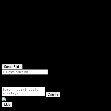
3,760
Görüntülenme
Sorun Bildir
E-postanız sadece moderatörler tarafından görünür.
Gönder
Ekle