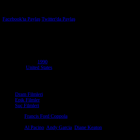
İzleme Listesi
Favoriler
Facebook'ta Paylaş
Twitter'da Paylaş
7.5
IMDB Puanı
Baba 3
(
The Godfather Part III
)
Yapım Yılı
1990
Ülke
United States
Film Süresi
162 dakika
Kategori
Dram Filmleri
Epik Filmler
Suç Filmleri
Yönetmen
Francis Ford Coppola
Senaryo
Mario Puzo, Francis Ford Coppola
Oyuncular
Al Pacino
,
Andy Garcia
,
Diane Keaton
Ödüller
6 ödül & 23 adaylık. total
Artık 60'lı yaşlarında olan Michael Corleone'nin, ailesini suçtan kurt