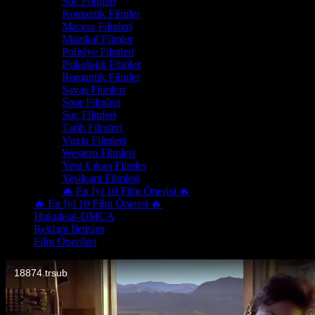
Suç Filmleri
Romantik Filmler
Macera Filmleri
Müzikal Filmler
Polisiye Filmleri
Psikolojik Filmler
Romantik Filmler
Savaş Filmleri
Spor Filmleri
Suç Filmleri
Tarih Filmleri
Vuxia Filmleri
Western Filmleri
Yeni Çıkan Filmler
Yeşilçam Filmleri
🔥 En İyi 10 Film Önerisi 🔥
🔥 En İyi 10 Film Önerisi 🔥
Hukuksal-DMCA
Reklam İletişim
Film Önerileri