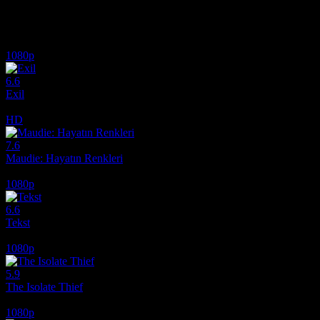
İlginizi çekebilecek diğer filmler
1080p
6.6
Exil
2020
HD
7.6
Maudie: Hayatın Renkleri
2016
1080p
6.6
Tekst
2019
1080p
5.9
The Isolate Thief
2026
1080p