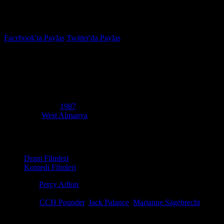
İzleme Listesi
Favoriler
Facebook'ta Paylaş
Twitter'da Paylaş
7.4
IMDB Puanı
Bagdad Cafe
(
Bagdad Cafe
)
Yapım Yılı
1987
Ülke
West Almanya
Film Süresi
95 dakika
Kategori
Dram Filmleri
Komedi Filmleri
Yönetmen
Percy Adlon
Senaryo
Eleonore Adlon, Percy Adlon, Christopher Doherty
Oyuncular
CCH Pounder
,
Jack Palance
,
Marianne Sägebrecht
Ödüller
14 ödül & 6 adaylık. total
Yalnız bir Alman kadın, yeryüzündeki en ıssız motele düşer ve orayı da