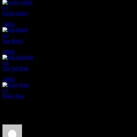
5.7
Lucky Strike
2026
1080p
4.5
Son Ritüel
2025
1080p
6.8
The Salt Path
2024
1080p
6.7
Kolay Para
2010
Film hakkındaki düşüncelerinizi paylaşın