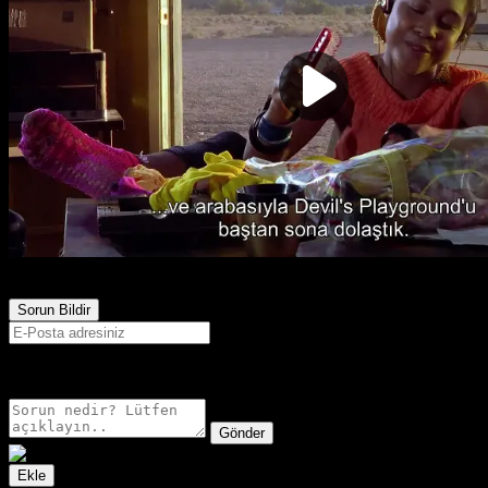
939
Görüntülenme
Sorun Bildir
E-postanız sadece moderatörler tarafından görünür.
Gönder
Ekle