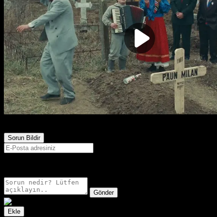
2,173
Görüntülenme
Sorun Bildir
E-postanız sadece moderatörler tarafından görünür.
Gönder
Ekle