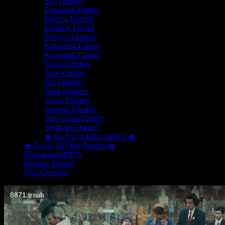
Suç Filmleri
Romantik Filmler
Macera Filmleri
Müzikal Filmler
Polisiye Filmleri
Psikolojik Filmler
Romantik Filmler
Savaş Filmleri
Spor Filmleri
Suç Filmleri
Tarih Filmleri
Vuxia Filmleri
Western Filmleri
Yeni Çıkan Filmler
Yeşilçam Filmleri
🔥 En İyi 10 Film Önerisi 🔥
🔥 En İyi 10 Film Önerisi 🔥
Hukuksal-DMCA
Reklam İletişim
Film Önerileri