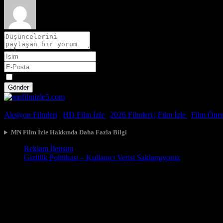
Spoiler
Gönder
© 2026, Tüm Hakları Saklıdır.
Aksiyon Filmleri
|
HD Film İzle
|
2026 Filmleri |
Film İzle
|
Film Öneri
MN Film İzle Hakkında Daha Fazla Bilgi
Reklam İletişim
Gizlilik Politikası – Kullanıcı Verisi Saklamıyoruz