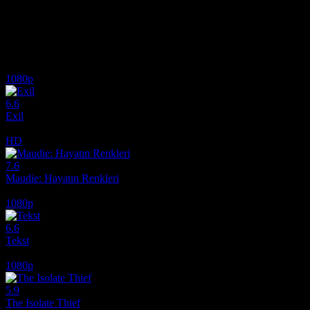
Ödüller
9 ödül & 5 Adaylık. total
Bir adam, kasetten dinlediği bir şarkıcıyı aramaktadır. Çok daha fazlas
İlginizi çekebilecek diğer filmler
1080p
6.6
Exil
2020
HD
7.6
Maudie: Hayatın Renkleri
2016
1080p
6.6
Tekst
2019
1080p
5.9
The Isolate Thief