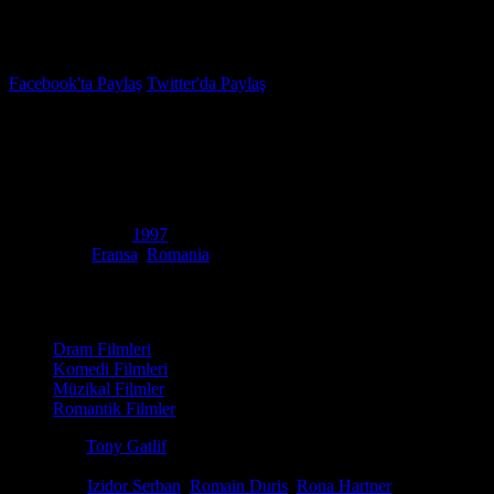
İzleme Listesi
Favoriler
Facebook'ta Paylaş
Twitter'da Paylaş
7.6
IMDB Puanı
Çılgın Yabancı
(
The Crazy Stranger
)
Yapım Yılı
1997
Ülke
Fransa
,
Romania
Film Süresi
102 dakika
Kategori
Dram Filmleri
Komedi Filmleri
Müzikal Filmler
Romantik Filmler
Yönetmen
Tony Gatlif
Senaryo
Tony Gatlif, Kits Hilaire, Maigne Jaques
Oyuncular
Izidor Serban
,
Romain Duris
,
Rona Hartner