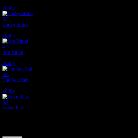
2026
1080p
5.7
Lucky Strike
2026
1080p
4.5
Son Ritüel
2025
1080p
6.8
The Salt Path
2024
1080p
6.7
Kolay Para
2010
Film hakkındaki düşüncelerinizi paylaşın