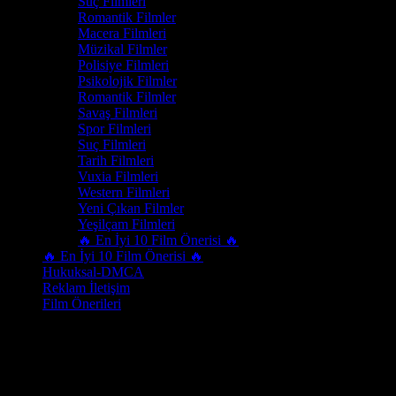
Suç Filmleri
Romantik Filmler
Macera Filmleri
Müzikal Filmler
Polisiye Filmleri
Psikolojik Filmler
Romantik Filmler
Savaş Filmleri
Spor Filmleri
Suç Filmleri
Tarih Filmleri
Vuxia Filmleri
Western Filmleri
Yeni Çıkan Filmler
Yeşilçam Filmleri
🔥 En İyi 10 Film Önerisi 🔥
🔥 En İyi 10 Film Önerisi 🔥
Hukuksal-DMCA
Reklam İletişim
Film Önerileri