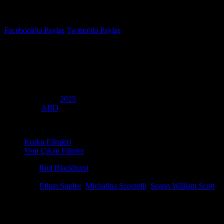
İzleme Listesi
Favoriler
Facebook'ta Paylaş
Twitter'da Paylaş
5.1
IMDB Puanı
Dolly
(
Dolly
)
Yapım Yılı
2025
Ülke
ABD
Kategori
Korku Filmleri
Yeni Çıkan Filmler
Yönetmen
Rod Blackhurst
Senaryo
Rod Blackhurst, Brandon Weavil
Oyuncular
Ethan Suplee
,
Michalina Scorzelli
,
Seann William Scott
Dolly (Original title: Dolly), 2025 yapımı bu heyecan verici bilimkurg
kez bir cinayet davasında sanık sandalyesine oturtulan yapay zekalı bi
zeka hakları ve adalet kavramlarını sorgulatan o hukuk mücadelesini,
izle, mnfilmizle, hd film izle