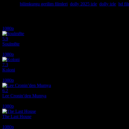
Etiketler:
bilimkurgu gerilim filmleri
,
dolly 2025 izle
,
dolly izle
,
hd fil
İlginizi çekebilecek diğer filmler
1080p
5.9
Soulm8te
2026
1080p
7.3
Koloni
2026
1080p
6.2
Lee Cronin’den Mumya
2026
1080p
The Last House
2026
1080p