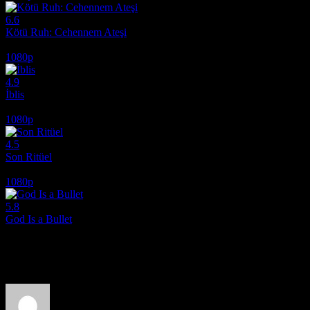
6.6
Kötü Ruh: Cehennem Ateşi
2026
1080p
4.9
İblis
2010
1080p
4.5
Son Ritüel
2025
1080p
5.8
God Is a Bullet
2023
Film hakkındaki düşüncelerinizi paylaşın