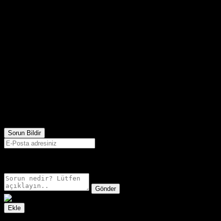
454
Görüntülenme
Sorun Bildir
E-postanız sadece moderatörler tarafından görünür.
Gönder
Ekle