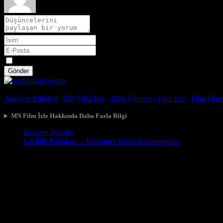
Spoiler
Gönder
© 2026, Tüm Hakları Saklıdır.
Aksiyon Filmleri
|
HD Film İzle
|
2026 Filmleri |
Film İzle
|
Film Öneri
MN Film İzle Hakkında Daha Fazla Bilgi
Reklam İletişim
Gizlilik Politikası – Kullanıcı Verisi Saklamıyoruz