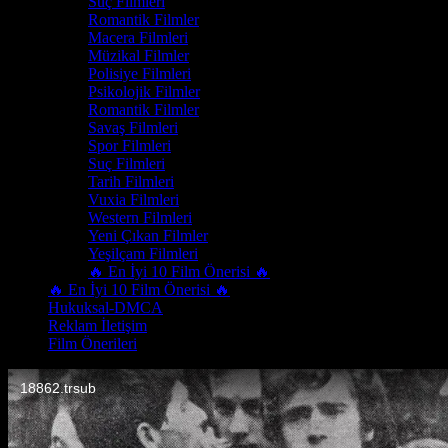
Suç Filmleri
Romantik Filmler
Macera Filmleri
Müzikal Filmler
Polisiye Filmleri
Psikolojik Filmler
Romantik Filmler
Savaş Filmleri
Spor Filmleri
Suç Filmleri
Tarih Filmleri
Vuxia Filmleri
Western Filmleri
Yeni Çıkan Filmler
Yeşilçam Filmleri
🔥 En İyi 10 Film Önerisi 🔥
🔥 En İyi 10 Film Önerisi 🔥
Hukuksal-DMCA
Reklam İletişim
Film Önerileri