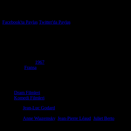
İzleme Listesi
Favoriler
Facebook'ta Paylaş
Twitter'da Paylaş
6.9
IMDB Puanı
La Chinoise
(
The Chinese
)
Yapım Yılı
1967
Ülke
Fransa
Film Süresi
95 dakika
Kategori
Dram Filmleri
Komedi Filmleri
Yönetmen
Jean-Luc Godard
Senaryo
Jean-Luc Godard
Oyuncular
Anne Wiazemsky
,
Jean-Pierre Léaud
,
Juliet Berto
Ödüller
1 ödül & 2 Adaylık.
La Chinoise (1967) full HD izle - Godard'ın devrimci gençlik portresi, 