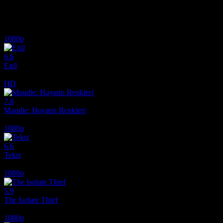
İlginizi çekebilecek diğer filmler
1080p
6.6
Exil
2020
HD
7.6
Maudie: Hayatın Renkleri
2016
1080p
6.6
Tekst
2019
1080p
5.9
The Isolate Thief
2026
1080p