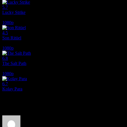
5.7
Lucky Strike
2026
1080p
4.5
Son Ritüel
2025
1080p
6.8
The Salt Path
2024
1080p
6.7
Kolay Para
2010
Film hakkındaki düşüncelerinizi paylaşın