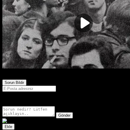
3,352
Görüntülenme
Sorun Bildir
E-postanız sadece moderatörler tarafından görünür.
Gönder
Ekle