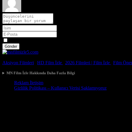
Spoiler
Gönder
© 2026, Tüm Hakları Saklıdır.
Aksiyon Filmleri
|
HD Film İzle
|
2026 Filmleri |
Film İzle
|
Film Öneri
MN Film İzle Hakkında Daha Fazla Bilgi
Reklam İletişim
Gizlilik Politikası – Kullanıcı Verisi Saklamıyoruz