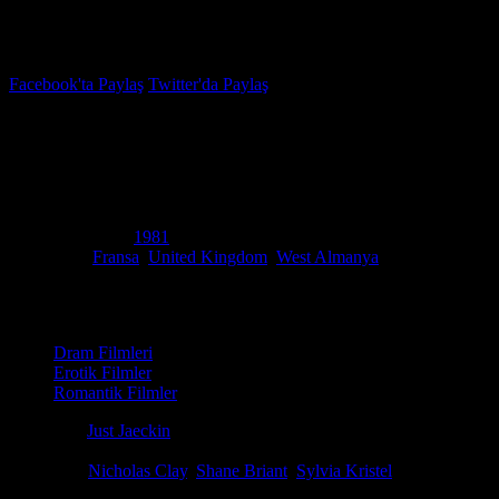
İzleme Listesi
Favoriler
Facebook'ta Paylaş
Twitter'da Paylaş
5.2
IMDB Puanı
Lady Chatterley’in aşığı
(
Lady Chatterley's Lover
)
Yapım Yılı
1981
Ülke
Fransa
,
United Kingdom
,
West Almanya
Film Süresi
104 dakika
Kategori
Dram Filmleri
Erotik Filmler
Romantik Filmler
Yönetmen
Just Jaeckin
Senaryo
Marc Behm, Just Jaeckin, D.H. Lawrence
Oyuncular
Nicholas Clay
,
Shane Briant
,
Sylvia Kristel
Bir kaza sonucu eşinin felç kalmasının ardından Lady Chatterley, eşine