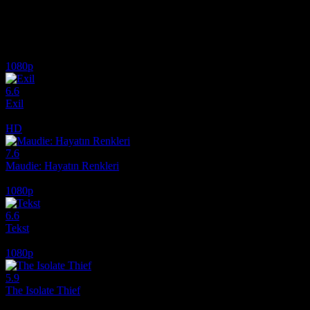
yollarını aramaya başlar.
İlginizi çekebilecek diğer filmler
1080p
6.6
Exil
2020
HD
7.6
Maudie: Hayatın Renkleri
2016
1080p
6.6
Tekst
2019
1080p
5.9
The Isolate Thief
2026