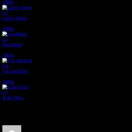
1080p
5.7
Lucky Strike
2026
1080p
4.5
Son Ritüel
2025
1080p
6.8
The Salt Path
2024
1080p
6.7
Kolay Para
2010
Film hakkındaki düşüncelerinizi paylaşın