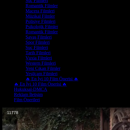
Suç Filmleri
Romantik Filmler
Macera Filmleri
Müzikal Filmler
Polisiye Filmleri
Psikolojik Filmler
Romantik Filmler
Savaş Filmleri
Spor Filmleri
Suç Filmleri
Tarih Filmleri
Vuxia Filmleri
Western Filmleri
Yeni Çıkan Filmler
Yeşilçam Filmleri
🔥 En İyi 10 Film Önerisi 🔥
🔥 En İyi 10 Film Önerisi 🔥
Hukuksal-DMCA
Reklam İletişim
Film Önerileri