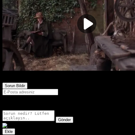
6,435
Görüntülenme
Sorun Bildir
E-postanız sadece moderatörler tarafından görünür.
Gönder
Ekle