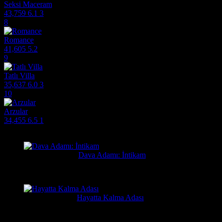
Seksi Maceram
43,759
6.1
3
8
Romance
41,605
5.2
9
Tatlı Villa
35,637
6.0
3
10
Arzular
34,455
6.5
1
Filmlere Yapılan Yeni Yorumlar
Orhan
2 gün önce
Dava Adamı: İntikam
Güzel film güzel ve hızlı film sitesi. Hintlilerin tek güzel filmi...
Yusuf
7 gün önce
Hayatta Kalma Adası
Güzel bir film