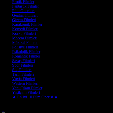
Erotik Filmler
Fantastik Filmler
Film Önerileri
Gerilim Filmleri
Gizem Filmleri
Karakomik Filmler
Komedi Filmleri
Korku Filmleri
Macera Filmleri
Müzikal Filmler
Polisiye Filmleri
Psikolojik Filmler
Romantik Filmler
Savaş Filmleri
Spor Filmleri
Suç Filmleri
Tarih Filmleri
Vuxia Filmleri
Western Filmleri
Yeni Çıkan Filmler
Yeşilçam Filmleri
🔥 En İyi 10 Film Önerisi 🔥
Trend Olanlar
1