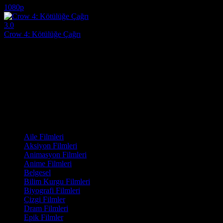
1080p
3.0
Crow 4: Kötülüğe Çağrı
2005
Ölümsüz bir iblis olma yolunda ilerleyen bir çete lideri, eski bir mahk
Yönetmen:
Lance Mungia
Oyuncular:
Yuji Okumoto, Marcus Chong, Tito Ortiz
3.0
1,127
IMDB Puanı
İzlenme
Film Kategorisi
Aile Filmleri
Aksiyon Filmleri
Animasyon Filmleri
Anime Filmleri
Belgesel
Bilim Kurgu Filmleri
Biyografi Filmleri
Çizgi Filmler
Dram Filmleri
Epik Filmler