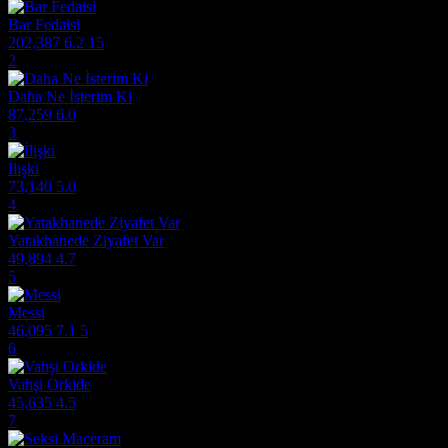
Bar Fedaisi
202,387
6.2
15
2
Daha Ne İsterim Ki
87,259
6.0
3
İlişki
73,140
5.0
4
Yatakhanede Ziyafet Var
49,894
4.7
5
Messi
46,095
7.1
5
6
Vahşi Orkide
45,635
4.5
7