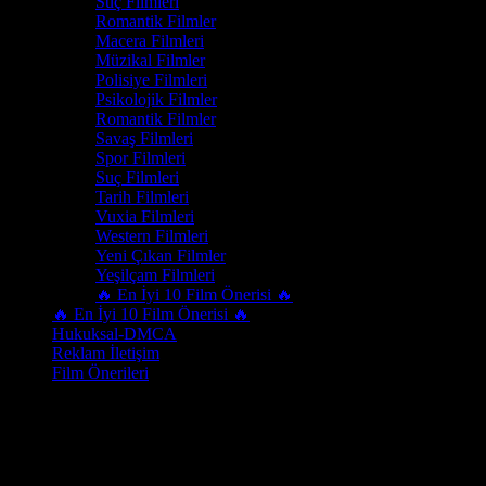
Suç Filmleri
Romantik Filmler
Macera Filmleri
Müzikal Filmler
Polisiye Filmleri
Psikolojik Filmler
Romantik Filmler
Savaş Filmleri
Spor Filmleri
Suç Filmleri
Tarih Filmleri
Vuxia Filmleri
Western Filmleri
Yeni Çıkan Filmler
Yeşilçam Filmleri
🔥 En İyi 10 Film Önerisi 🔥
🔥 En İyi 10 Film Önerisi 🔥
Hukuksal-DMCA
Reklam İletişim
Film Önerileri
Oyuncu
Yuji Okumoto