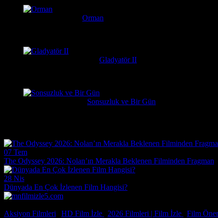
Serkan
1 hafta önce
Orman
Daniel Radcliffe'ın performansına gerçekten bayıldım, adam Har
messiparator
1 hafta önce
Gladyatör II
çok kötü begenmedim bence çağatay ulusoy oynamalıydı başrolu 
Erdogan
1 hafta önce
Sonsuzluk ve Bir Gün
Çok güzel gerçekçi bir film ilgiyle izledim
Film Haberleri
07 Tem
The Odyssey 2026: Nolan’ın Merakla Beklenen Filminden Fragman
28 Nis
Dünyada En Çok İzlenen Film Hangisi?
© 2026, Tüm Hakları Saklıdır.
Aksiyon Filmleri
|
HD Film İzle
|
2026 Filmleri |
Film İzle
|
Film Öneri