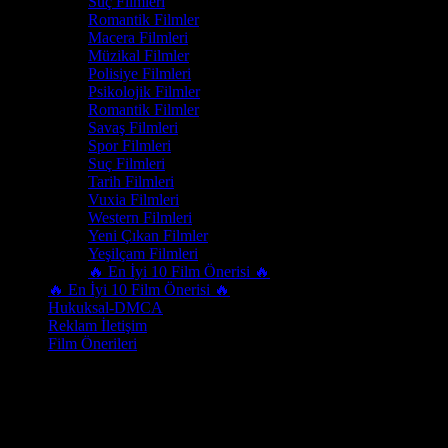
Suç Filmleri
Romantik Filmler
Macera Filmleri
Müzikal Filmler
Polisiye Filmleri
Psikolojik Filmler
Romantik Filmler
Savaş Filmleri
Spor Filmleri
Suç Filmleri
Tarih Filmleri
Vuxia Filmleri
Western Filmleri
Yeni Çıkan Filmler
Yeşilçam Filmleri
🔥 En İyi 10 Film Önerisi 🔥
🔥 En İyi 10 Film Önerisi 🔥
Hukuksal-DMCA
Reklam İletişim
Film Önerileri