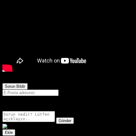
41,621
Görüntülenme
Sorun Bildir
E-postanız sadece moderatörler tarafından görünür.
Gönder
Ekle