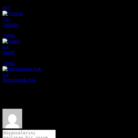
2016
HD
7.6
Victoria
2015
1080p
6.4
Santör
2006
1080p
5.4
Denizaltında Aşk
2024
Film hakkındaki düşüncelerinizi paylaşın