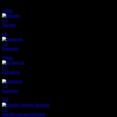
1080p
3.5
Sekreter
1985
4K
7.9
Şekerpare
1983
1080p
6.7
Xi huan ni
2017
7.2
Soonjung
2016
HD
7.6
Maudie: Hayatın Renkleri