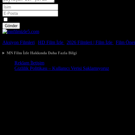
Spoiler
Gönder
© 2026, Tüm Hakları Saklıdır.
Aksiyon Filmleri
|
HD Film İzle
|
2026 Filmleri |
Film İzle
|
Film Öneri
MN Film İzle Hakkında Daha Fazla Bilgi
Reklam İletişim
Gizlilik Politikası – Kullanıcı Verisi Saklamıyoruz