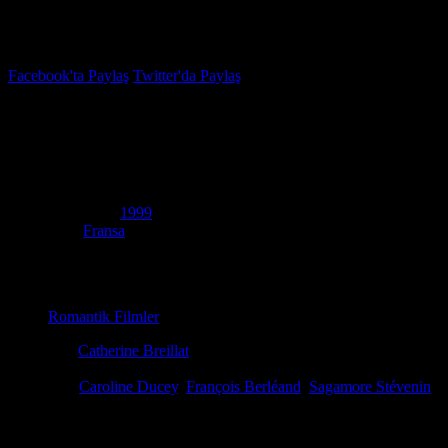
İzleme Listesi
Favoriler
Facebook'ta Paylaş
Twitter'da Paylaş
5.2
IMDB Puanı
Romance
(
Romance
)
Yapım Yılı
1999
Ülke
Fransa
Film Süresi
84 dakika
Kategori
Romantik Filmler
Yönetmen
Catherine Breillat
Senaryo
Catherine Breillat
Oyuncular
Caroline Ducey
,
François Berléand
,
Sagamore Stévenin
İlişkisindeki yakınlık eksikliğinden bıkan genç bir öğretmen, bir dizi 
İlginizi çekebilecek diğer filmler