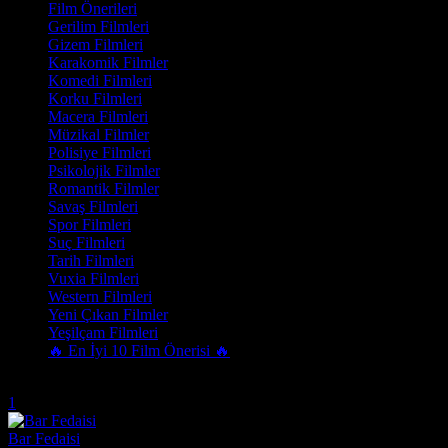
Film Önerileri
Gerilim Filmleri
Gizem Filmleri
Karakomik Filmler
Komedi Filmleri
Korku Filmleri
Macera Filmleri
Müzikal Filmler
Polisiye Filmleri
Psikolojik Filmler
Romantik Filmler
Savaş Filmleri
Spor Filmleri
Suç Filmleri
Tarih Filmleri
Vuxia Filmleri
Western Filmleri
Yeni Çıkan Filmler
Yeşilçam Filmleri
🔥 En İyi 10 Film Önerisi 🔥
Trend Olanlar
1
Bar Fedaisi