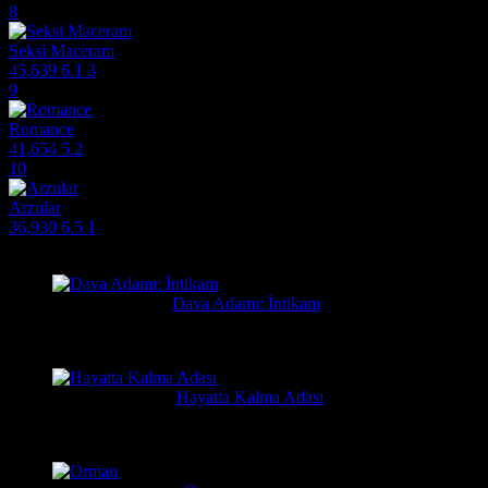
8
Seksi Maceram
45,639
6.1
3
9
Romance
41,654
5.2
10
Arzular
36,930
6.5
1
Filmlere Yapılan Yeni Yorumlar
Orhan
3 gün önce
Dava Adamı: İntikam
Güzel film güzel ve hızlı film sitesi. Hintlilerin tek güzel filmi...
Yusuf
1 hafta önce
Hayatta Kalma Adası
Güzel bir film