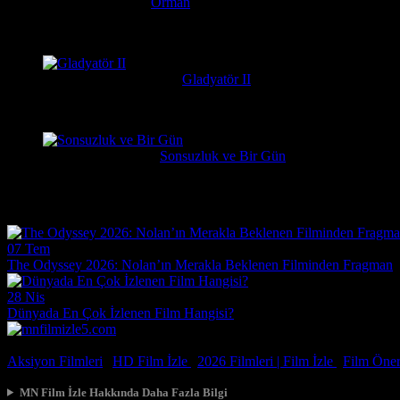
Serkan
1 hafta önce
Orman
Daniel Radcliffe'ın performansına gerçekten bayıldım, adam Har
messiparator
1 hafta önce
Gladyatör II
çok kötü begenmedim bence çağatay ulusoy oynamalıydı başrolu 
Erdogan
1 hafta önce
Sonsuzluk ve Bir Gün
Çok güzel gerçekçi bir film ilgiyle izledim
Film Haberleri
07 Tem
The Odyssey 2026: Nolan’ın Merakla Beklenen Filminden Fragman
28 Nis
Dünyada En Çok İzlenen Film Hangisi?
© 2026, Tüm Hakları Saklıdır.
Aksiyon Filmleri
|
HD Film İzle
|
2026 Filmleri |
Film İzle
|
Film Öneri
MN Film İzle Hakkında Daha Fazla Bilgi