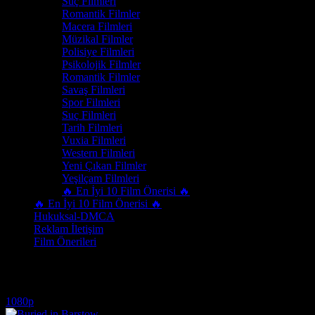
Suç Filmleri
Romantik Filmler
Macera Filmleri
Müzikal Filmler
Polisiye Filmleri
Psikolojik Filmler
Romantik Filmler
Savaş Filmleri
Spor Filmleri
Suç Filmleri
Tarih Filmleri
Vuxia Filmleri
Western Filmleri
Yeni Çıkan Filmler
Yeşilçam Filmleri
🔥 En İyi 10 Film Önerisi 🔥
🔥 En İyi 10 Film Önerisi 🔥
Hukuksal-DMCA
Reklam İletişim
Film Önerileri
buried in barstow 2022
1080p