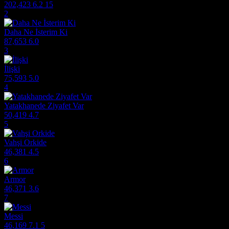
202,423
6.2
15
2
Daha Ne İsterim Ki
87,653
6.0
3
İlişki
75,593
5.0
4
Yatakhanede Ziyafet Var
50,419
4.7
5
Vahşi Orkide
46,381
4.5
6
Armor
46,371
3.6
7
Messi
46,169
7.1
5