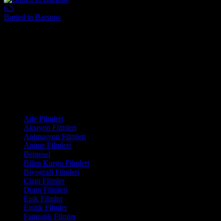
6.5
Buried in Barstow
2022
Buried in Barstow, 2022 yapımı bir TV filmi olarak aksiyon ve dram tu
Yönetmen:
Howard Deutch, Hiro Koda
Oyuncular:
Angie Harmon, Lauren Ashley Richards, Kristoffer Polah
6.5
564
IMDB Puanı
İzlenme
Film Kategorisi
Aile Filmleri
Aksiyon Filmleri
Animasyon Filmleri
Anime Filmleri
Belgesel
Bilim Kurgu Filmleri
Biyografi Filmleri
Çizgi Filmler
Dram Filmleri
Epik Filmler
Erotik Filmler
Fantastik Filmler