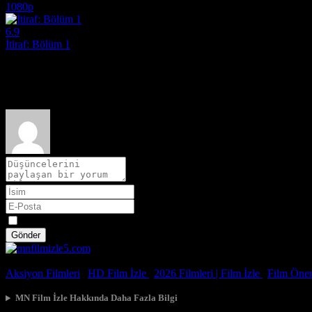
1080p
6.9
İtiraf: Bölüm 1
2013
Film hakkındaki düşüncelerinizi paylaşın
Spoiler
Gönder
© 2026, Tüm Hakları Saklıdır.
Aksiyon Filmleri
|
HD Film İzle
|
2026 Filmleri |
Film İzle
|
Film Öneri
MN Film İzle Hakkında Daha Fazla Bilgi