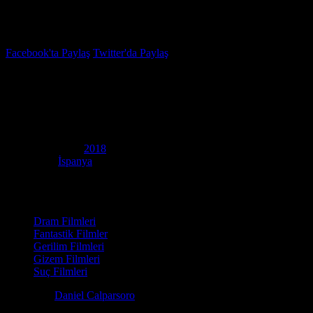
İzleme Listesi
Favoriler
Facebook'ta Paylaş
Twitter'da Paylaş
5.9
IMDB Puanı
Uyarı!
(
The Warning
)
Yapım Yılı
2018
Ülke
İspanya
Film Süresi
92 dakika
Kategori
Dram Filmleri
Fantastik Filmler
Gerilim Filmleri
Gizem Filmleri
Suç Filmleri
Yönetmen
Daniel Calparsoro
Senaryo
Patxi Amezcua, Chris Sparling, Jorge Guerricaechevarría