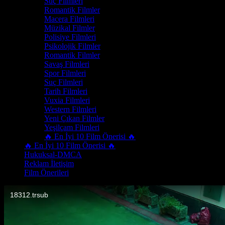
Suç Filmleri
Romantik Filmler
Macera Filmleri
Müzikal Filmler
Polisiye Filmleri
Psikolojik Filmler
Romantik Filmler
Savaş Filmleri
Spor Filmleri
Suç Filmleri
Tarih Filmleri
Vuxia Filmleri
Western Filmleri
Yeni Çıkan Filmler
Yeşilçam Filmleri
🔥 En İyi 10 Film Önerisi 🔥
🔥 En İyi 10 Film Önerisi 🔥
Hukuksal-DMCA
Reklam İletişim
Film Önerileri