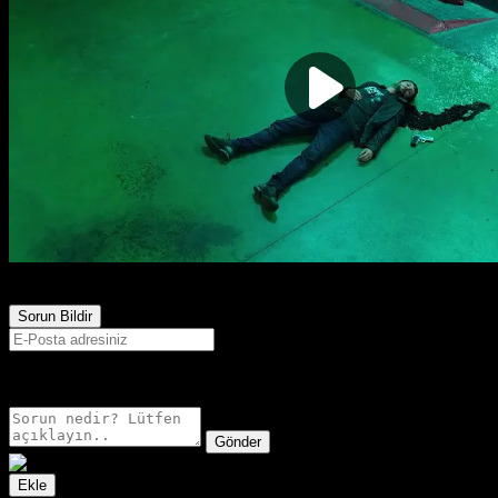
1,129
Görüntülenme
Sorun Bildir
E-postanız sadece moderatörler tarafından görünür.
Gönder
Ekle