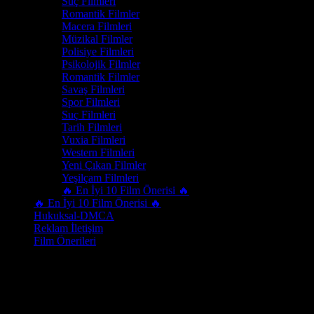
Suç Filmleri
Romantik Filmler
Macera Filmleri
Müzikal Filmler
Polisiye Filmleri
Psikolojik Filmler
Romantik Filmler
Savaş Filmleri
Spor Filmleri
Suç Filmleri
Tarih Filmleri
Vuxia Filmleri
Western Filmleri
Yeni Çıkan Filmler
Yeşilçam Filmleri
🔥 En İyi 10 Film Önerisi 🔥
🔥 En İyi 10 Film Önerisi 🔥
Hukuksal-DMCA
Reklam İletişim
Film Önerileri