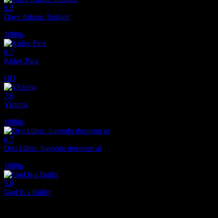
8.2
Dava Adamı: İntikam
2026
1080p
6.7
Kolay Para
2010
HD
7.6
Victoria
2015
1080p
6.7
Deo killeo: Jugeodo doeneun ai
2022
1080p
5.8
God Is a Bullet
2023