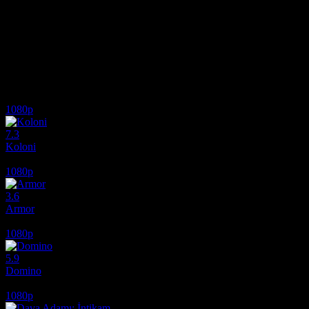
Yönetmen
David Fincher
Senaryo
Andrew Kevin Walker
Oyuncular
Morgan Freeman, Brad Pitt, Kevin Spacey
Ödüller
1 Oscar Adaylığı. 29 ödül & 44 adaylık. total
Biri çaylak, biri tecrübeli iki dedektif, yedi ölümcül günahı amaç olarak
İlginizi çekebilecek diğer filmler
1080p
7.3
Koloni
2026
1080p
3.6
Armor
2024
1080p
5.9
Domino
2005
1080p