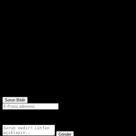
2,514
Görüntülenme
Sorun Bildir
E-postanız sadece moderatörler tarafından görünür.
Gönder