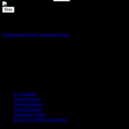
Ekle
İzleme Listesi
Favoriler
Facebook'ta Paylaş
Twitter'da Paylaş
8.6
IMDB Puanı
Yedi
(
Se7en
)
Yapım Yılı
1995
Kategori
Suç Filmleri
Dram Filmleri
Gerilim Filmleri
Gizem Filmleri
Psikolojik Filmler
🔥 En İyi 10 Film Önerisi 🔥