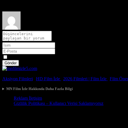
Film hakkındaki düşüncelerinizi paylaşın
Spoiler
Gönder
© 2026, Tüm Hakları Saklıdır.
Aksiyon Filmleri
|
HD Film İzle
|
2026 Filmleri |
Film İzle
|
Film Öneri
MN Film İzle Hakkında Daha Fazla Bilgi
Reklam İletişim
Gizlilik Politikası – Kullanıcı Verisi Saklamıyoruz