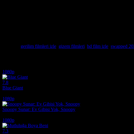
hayatlarına hapsolmasını konu alıyor. Eğer siz de sürpriz sonlu ve zihi
olduğunu sorgulayacağınız bu macerada tansiyon bir an bile düşmüyo
Görsel kalitesi ve sinematografik başarısıyla dikkat çeken bu eseri, oy
fark yaratıyor. İnternet dünyasında 2026'nın en popüler "body swap" g
karanlık yüzüyle yüzleşme öyküsüdür. Film izle aramalarında zirveye 
Hayatınızın bir başkası tarafından yönetildiğini fark ettiğiniz o dehş
elinizde tuttuğunuzu sorgulatacak bu sinematik şölene film izle farkı
Etiketler:
gerilim filmleri izle
,
gizem filmleri
,
hd film izle
,
swapped 20
İlginizi çekebilecek diğer filmler
1080p
7.8
Blue Giant
2023
1080p
Snoopy Sunar: Ev Gibisi Yok, Snoopy
2026
1080p
7.3