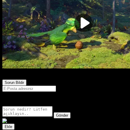
404
Görüntülenme
Sorun Bildir
E-postanız sadece moderatörler tarafından görünür.
Gönder
Ekle