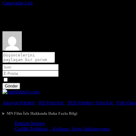
Canavarlar Ligi
2021
Film hakkındaki düşüncelerinizi paylaşın
Spoiler
Gönder
© 2026, Tüm Hakları Saklıdır.
Aksiyon Filmleri
|
HD Film İzle
|
2026 Filmleri |
Film İzle
|
Film Öneri
MN Film İzle Hakkında Daha Fazla Bilgi
Reklam İletişim
Gizlilik Politikası – Kullanıcı Verisi Saklamıyoruz