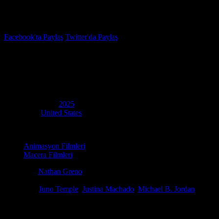
İzleme Listesi
Favoriler
Facebook'ta Paylaş
Twitter'da Paylaş
7.3
IMDB Puanı
Yerime Geç
(
Pookoo
)
Yapım Yılı
2025
Ülke
United States
Kategori
Animasyon Filmleri
Macera Filmleri
Yönetmen
Nathan Greno
Senaryo
Nathan Greno
Oyuncular
Juno Temple
,
Justina Machado
,
Michael B. Jordan
2026 yılının en çok konuşulan yapımlarından biri olan Yerime Geç (Orig
sarsmaya geliyor. Modern dünyanın dijital karmaşasında kendi benliğin
kaçırmamak adına mutlaka hd film izle seçenekleriyle deneyimlemelisini