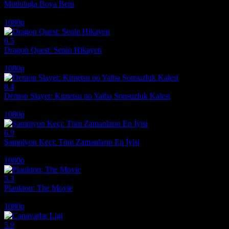
Mutluluğa Boya Beni
2011
1080p
6.5
Dragon Quest: Senin Hikayen
2019
1080p
8.4
Demon Slayer: Kimetsu no Yaiba Sonsuzluk Kalesi
2025
1080p
6.9
Şampiyon Keçi: Tüm Zamanların En İyisi
2026
1080p
5.3
Plankton: The Movie
2025
1080p
5.9