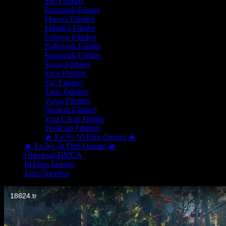
Suç Filmleri
Romantik Filmler
Macera Filmleri
Müzikal Filmler
Polisiye Filmleri
Psikolojik Filmler
Romantik Filmler
Savaş Filmleri
Spor Filmleri
Suç Filmleri
Tarih Filmleri
Vuxia Filmleri
Western Filmleri
Yeni Çıkan Filmler
Yeşilçam Filmleri
🔥 En İyi 10 Film Önerisi 🔥
🔥 En İyi 10 Film Önerisi 🔥
Hukuksal-DMCA
Reklam İletişim
Film Önerileri