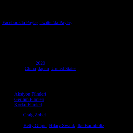
İzleme Listesi
Favoriler
Facebook'ta Paylaş
Twitter'da Paylaş
6.6
IMDB Puanı
Av
(
The Hunt
)
Yapım Yılı
2020
Ülke
China
,
Japan
,
United States
Film Süresi
90 dakika
Kategori
Aksiyon Filmleri
Gerilim Filmleri
Korku Filmleri
Yönetmen
Craig Zobel
Senaryo
Nick Cuse, Damon Lindelof
Oyuncular
Betty Gilpin
,
Hilary Swank
,
Ike Barinholtz
Ödüller
3 ödül & 5 Adaylık. total