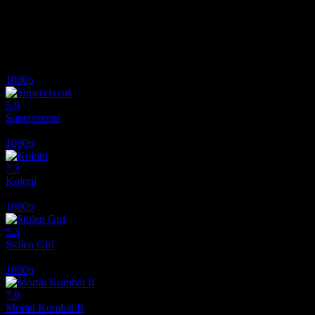
Birbirini tanımayan on iki kişi, orman içindeki bir açıklıkta uyanır. 
seçildiklerinden de habersizdirler.
İlginizi çekebilecek diğer filmler
1080p
5.9
Supervixens
1975
1080p
7.3
Koloni
2026
1080p
5.3
Stolen Girl
2025
1080p
7.0
Mortal Kombat II