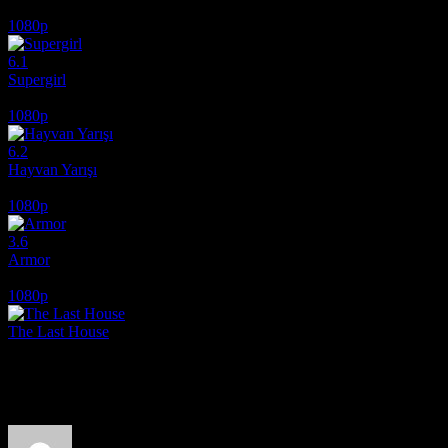
2026
1080p
6.1
Supergirl
2026
1080p
6.2
Hayvan Yarışı
2026
1080p
3.6
Armor
2024
1080p
The Last House
2026
Film hakkındaki düşüncelerinizi paylaşın