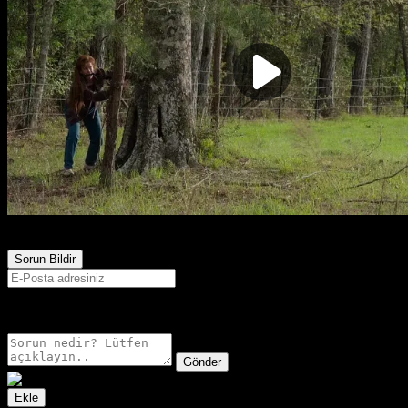
2,695
Görüntülenme
Sorun Bildir
E-postanız sadece moderatörler tarafından görünür.
Gönder
Ekle