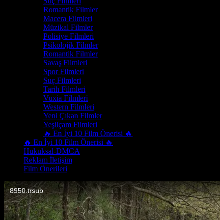
Suç Filmleri
Romantik Filmler
Macera Filmleri
Müzikal Filmler
Polisiye Filmleri
Psikolojik Filmler
Romantik Filmler
Savaş Filmleri
Spor Filmleri
Suç Filmleri
Tarih Filmleri
Vuxia Filmleri
Western Filmleri
Yeni Çıkan Filmler
Yeşilçam Filmleri
🔥 En İyi 10 Film Önerisi 🔥
🔥 En İyi 10 Film Önerisi 🔥
Hukuksal-DMCA
Reklam İletişim
Film Önerileri