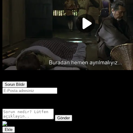
4,633
Görüntülenme
Sorun Bildir
E-postanız sadece moderatörler tarafından görünür.
Gönder
Ekle