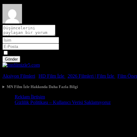
Spoiler
Gönder
© 2026, Tüm Hakları Saklıdır.
Aksiyon Filmleri
|
HD Film İzle
|
2026 Filmleri |
Film İzle
|
Film Öneri
MN Film İzle Hakkında Daha Fazla Bilgi
Reklam İletişim
Gizlilik Politikası – Kullanıcı Verisi Saklamıyoruz