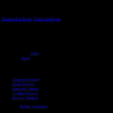
İzleme Listesi
Favoriler
Facebook'ta Paylaş
Twitter'da Paylaş
6.7
IMDB Puanı
Azumi
(
Azumi
)
Yapım Yılı
2003
Ülke
Japan
Film Süresi
128 dakika
Kategori
Aksiyon Filmleri
Dram Filmleri
Fantastik Filmler
Gerilim Filmleri
Macera Filmleri
Yönetmen
Ryûhei Kitamura
Senaryo
Yû Koyama, Mataichirô Yamamoto, Isao Kiriyama