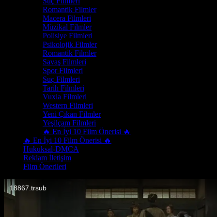
Suç Filmleri
Romantik Filmler
Macera Filmleri
Müzikal Filmler
Polisiye Filmleri
Psikolojik Filmler
Romantik Filmler
Savaş Filmleri
Spor Filmleri
Suç Filmleri
Tarih Filmleri
Vuxia Filmleri
Western Filmleri
Yeni Çıkan Filmler
Yeşilçam Filmleri
🔥 En İyi 10 Film Önerisi 🔥
🔥 En İyi 10 Film Önerisi 🔥
Hukuksal-DMCA
Reklam İletişim
Film Önerileri