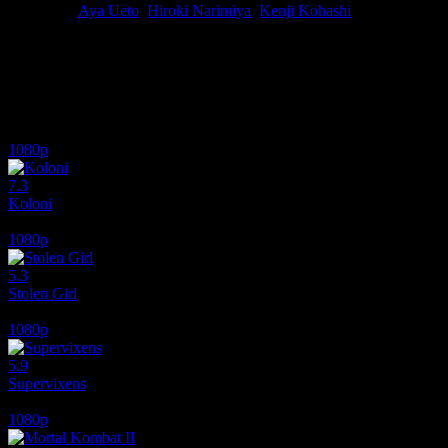
Oyuncular
Aya Ueto
,
Hiroki Narimiya
,
Kenji Kohashi
Ödüller
5 ödül & 1 nomination total
Soğukkanlılıkla ölüm saçmak üzere yetiştirilen genç suikastçı Azumi,
zorundadır.
İlginizi çekebilecek diğer filmler
1080p
7.3
Koloni
2026
1080p
5.3
Stolen Girl
2025
1080p
5.9
Supervixens
1975
1080p