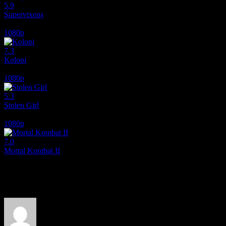
5.9
Supervixens
1975
1080p
7.3
Koloni
2026
1080p
5.3
Stolen Girl
2025
1080p
7.0
Mortal Kombat II
2026
Film hakkındaki düşüncelerinizi paylaşın