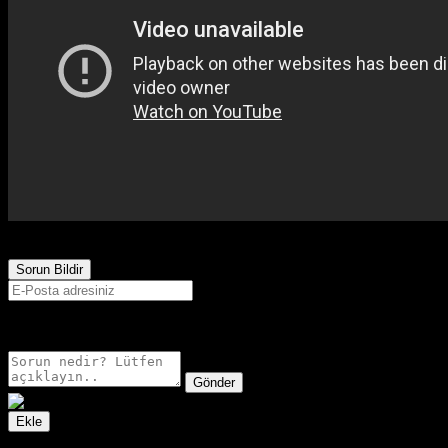
8,214
Görüntülenme
Sorun Bildir
E-postanız sadece moderatörler tarafından görünür.
Gönder
Ekle