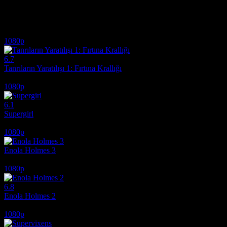
İlginizi çekebilecek diğer filmler
1080p
6.7
Tanrıların Yaratılışı 1: Fırtına Krallığı
2023
1080p
6.1
Supergirl
2026
1080p
Enola Holmes 3
2026
1080p
6.8
Enola Holmes 2
2022
1080p