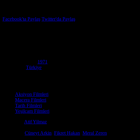
İzleme Listesi
Favoriler
Facebook'ta Paylaş
Twitter'da Paylaş
6.4
IMDB Puanı
Battal Gazi Destanı
(
Battal Gazi Destani
)
Yapım Yılı
1971
Ülke
Türkiye
Film Süresi
97 dakika
Kategori
Aksiyon Filmleri
Macera Filmleri
Tarih Filmleri
Yeşilçam Filmleri
Yönetmen
Atif Yilmaz
Senaryo
Ayse Sasa, Atif Yilmaz
Oyuncular
Cüneyt Arkin
,
Fikret Hakan
,
Meral Zeren
Cüneyt Arkın'ın efsane performansıyla 1971 yapımı Battal Gazi Destanı