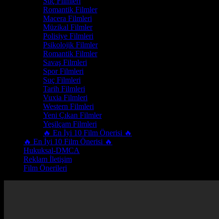
Suç Filmleri
Romantik Filmler
Macera Filmleri
Müzikal Filmler
Polisiye Filmleri
Psikolojik Filmler
Romantik Filmler
Savaş Filmleri
Spor Filmleri
Suç Filmleri
Tarih Filmleri
Vuxia Filmleri
Western Filmleri
Yeni Çıkan Filmler
Yeşilçam Filmleri
🔥 En İyi 10 Film Önerisi 🔥
🔥 En İyi 10 Film Önerisi 🔥
Hukuksal-DMCA
Reklam İletişim
Film Önerileri