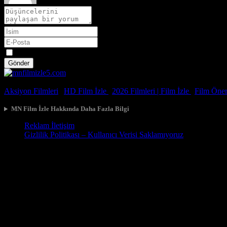
Spoiler
Gönder
© 2026, Tüm Hakları Saklıdır.
Aksiyon Filmleri
|
HD Film İzle
|
2026 Filmleri |
Film İzle
|
Film Öneri
MN Film İzle Hakkında Daha Fazla Bilgi
Reklam İletişim
Gizlilik Politikası – Kullanıcı Verisi Saklamıyoruz