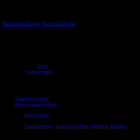
İzleme Listesi
Favoriler
Facebook'ta Paylaş
Twitter'da Paylaş
5.5
IMDB Puanı
Ödül Avcısı
(
Bounty Killer
)
Yapım Yılı
2013
Ülke
United States
Film Süresi
92 dakika
Kategori
Aksiyon Filmleri
Bilim Kurgu Filmleri
Yönetmen
Henry Saine
Senaryo
Jason Dodson, Colin Ebeling, Henry Saine
Oyuncular
Christian Pitre
,
Kristanna Loken
,
Matthew Marsden
Ödül avcıları; öldürdükleri kişi sayısı, şöhret ve yüklü miktarda naki
kalanlara intikam imkânı sunuyorlar. Bu, ÖDÜL AVCISI çağı.