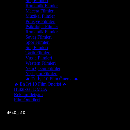
Suç Filmleri
Romantik Filmler
Macera Filmleri
Müzikal Filmler
Polisiye Filmleri
Psikolojik Filmler
Romantik Filmler
Savaş Filmleri
Spor Filmleri
Suç Filmleri
Tarih Filmleri
Vuxia Filmleri
Western Filmleri
Yeni Çıkan Filmler
Yeşilçam Filmleri
🔥 En İyi 10 Film Önerisi 🔥
🔥 En İyi 10 Film Önerisi 🔥
Hukuksal-DMCA
Reklam İletişim
Film Önerileri