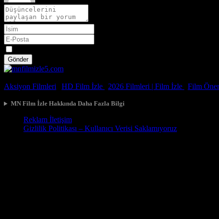
Spoiler
Gönder
© 2026, Tüm Hakları Saklıdır.
Aksiyon Filmleri
|
HD Film İzle
|
2026 Filmleri |
Film İzle
|
Film Öneri
MN Film İzle Hakkında Daha Fazla Bilgi
Reklam İletişim
Gizlilik Politikası – Kullanıcı Verisi Saklamıyoruz