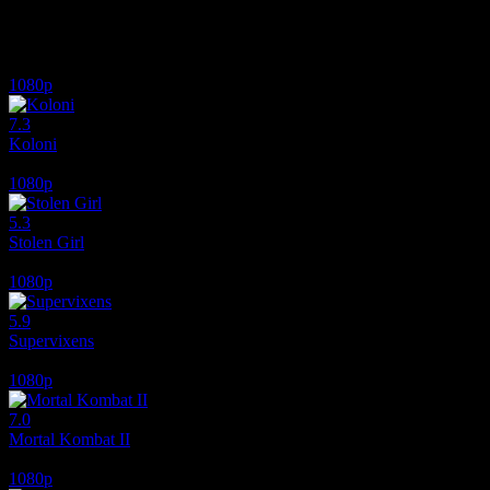
İlginizi çekebilecek diğer filmler
1080p
7.3
Koloni
2026
1080p
5.3
Stolen Girl
2025
1080p
5.9
Supervixens
1975
1080p
7.0
Mortal Kombat II
2026
1080p