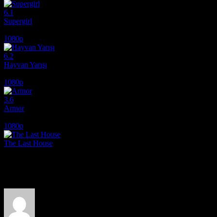
6.1
Supergirl
2026
1080p
6.2
Hayvan Yarışı
2026
1080p
3.6
Armor
2024
1080p
The Last House
2026
Film hakkındaki düşüncelerinizi paylaşın