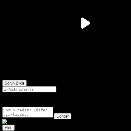
1,125
Görüntülenme
Sorun Bildir
E-postanız sadece moderatörler tarafından görünür.
Gönder
Ekle